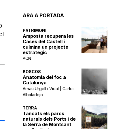
ARA A PORTADA
e
0
PATRIMONI
el
Amposta recupera les
Cases del Castell i
culmina un projecte
estratègic
ACN
BOSCOS
Anatomia del foc a
Catalunya
Arnau Urgell i Vidal | Carlos
Albaladejo
TERRA
Tancats els parcs
naturals dels Ports i de
la Serra de Montsant