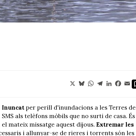
X
Bluesky
WhatsApp
Telegram
LinkedIn
Face
Em
a Inuncat
per perill d'inundacions a les Terres de
 SMS als telèfons mòbils que no surti de casa. És
n el mateix missatge aquest dijous.
Extremar les
essaris i allunyar-se de rieres i torrents són les