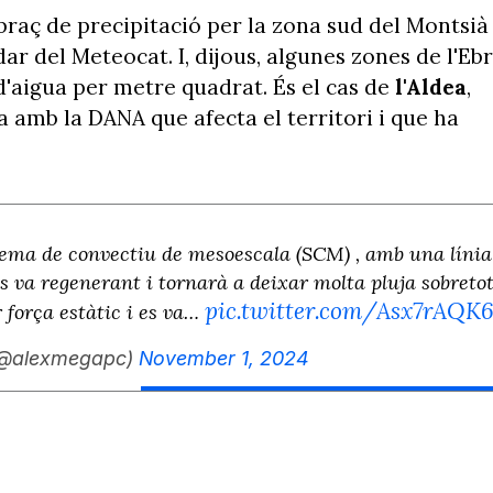
 braç de precipitació per la zona sud del Montsià 
dar del Meteocat. I, dijous, algunes zones de l'Eb
 d'aigua per metre quadrat. És el cas de
l'Aldea
,
da amb la DANA que afecta el territori i que ha
tema de convectiu de mesoescala (SCM) , amb una línia
es va regenerant i tornarà a deixar molta pluja sobreto
pic.twitter.com/Asx7rAQK
r força estàtic i es va…
 (@alexmegapc)
November 1, 2024