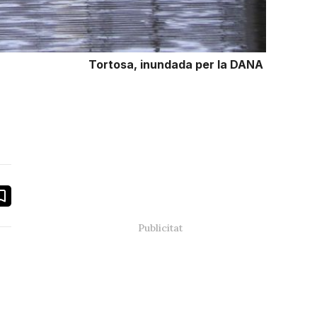
Tortosa, inundada per la DANA
book
ail