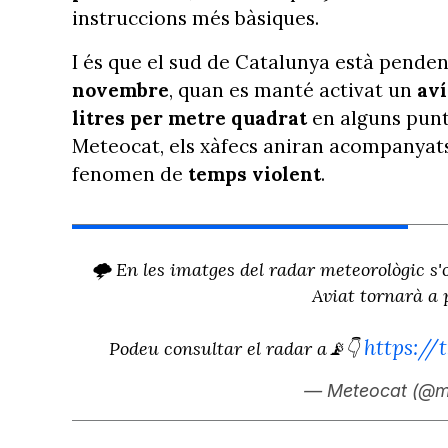
instruccions més bàsiques.
I és que el sud de Catalunya està penden
novembre
, quan es manté activat un
aví
litres per metre quadrat
en alguns punt
Meteocat, els xàfecs aniran acompanyats
fenomen de
temps violent
.
🌩 En les imatges del radar meteorològic s'
Aviat tornarà a p
https://
Podeu consultar el radar a📡👇
— Meteocat (@m