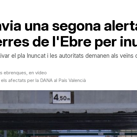
nvia una segona aler
erres de l'Ebre per i
var el pla Inuncat i les autoritats demanen als veïns
ns ebrenques, en vídeo
 els afectats per la DANA al País Valencià