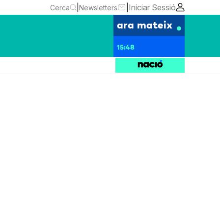
|
|
Iniciar Sessió
Cerca
Newsletters
ara mateix
15:48