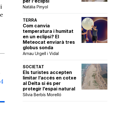
per l'eclipsi
i
Natàlia Pinyol
re
TERRA
Com canvia
temperatura i humitat
en un eclipsi? El
Meteocat enviarà tres
globus sonda
Arnau Urgell i Vidal
SOCIETAT
Els turistes accepten
t
limitar l’accés en cotxe
64
al Delta si és per
protegir l’espai natural
Sílvia Berbís Morelló