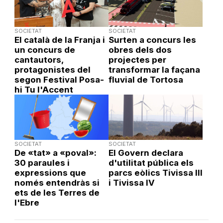
SOCIETAT
SOCIETAT
El català de la Franja i
Surten a concurs les
un concurs de
obres dels dos
cantautors,
projectes per
protagonistes del
transformar la façana
segon Festival Posa-
fluvial de Tortosa
hi Tu l'Accent
SOCIETAT
SOCIETAT
De «tat» a «poval»:
El Govern declara
30 paraules i
d'utilitat pública els
expressions que
parcs eòlics Tivissa III
només entendràs si
i Tivissa IV
ets de les Terres de
l'Ebre