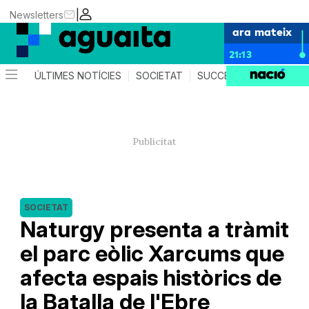
|
Newsletters
ara mateix
21:13
ÚLTIMES NOTÍCIES
SOCIETAT
SUCCESSOS
AGEND
SOCIETAT
Naturgy presenta a tràmit
el parc eòlic Xarcums que
afecta espais històrics de
la Batalla de l'Ebre