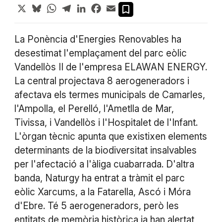
X
Bluesky
WhatsApp
Telegram
LinkedIn
Facebook
Email
La Ponència d'Energies Renovables ha
desestimat l'emplaçament del parc eòlic
Vandellòs II de l'empresa ELAWAN ENERGY.
La central projectava 8 aerogeneradors i
afectava els termes municipals de Camarles,
l'Ampolla, el Perelló, l'Ametlla de Mar,
Tivissa, i Vandellòs i l'Hospitalet de l'Infant.
L'òrgan tècnic apunta que existixen elements
determinants de la biodiversitat insalvables
per l'afectació a l'àliga cuabarrada. D'altra
banda, Naturgy ha entrat a tràmit el parc
eòlic Xarcums, a la Fatarella, Ascó i Móra
d'Ebre. Té 5 aerogeneradors, però les
entitats de memòria històrica ja han alertat