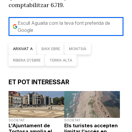
comptabilitzar 6.719.
Escull Aguaita com la teva font preferida de
Google
ARXIVAT A
BAIX EBRE
MONTSIÀ
RIBERA D\'EBRE
TERRA ALTA
ET POT INTERESSAR
SOCIETAT
SOCIETAT
L'Ajuntament de
Els turistes accepten
Tortosa amplia el
limitar l’accés en