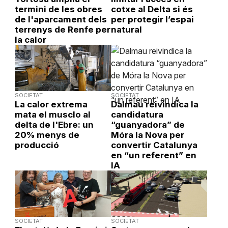
termini de les obres
cotxe al Delta si és
de l'aparcament dels
per protegir l’espai
terrenys de Renfe per
natural
la calor
SOCIETAT
SOCIETAT
La calor extrema
Dalmau reivindica la
mata el musclo al
candidatura
delta de l'Ebre: un
“guanyadora” de
20% menys de
Móra la Nova per
producció
convertir Catalunya
en “un referent” en
IA
SOCIETAT
SOCIETAT