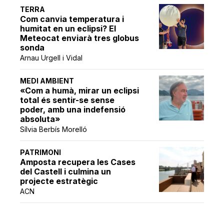
TERRA
Com canvia temperatura i
humitat en un eclipsi? El
Meteocat enviarà tres globus
sonda
Arnau Urgell i Vidal
MEDI AMBIENT
«Com a humà, mirar un eclipsi
total és sentir-se sense
poder, amb una indefensió
absoluta»
Sílvia Berbís Morelló
PATRIMONI
Amposta recupera les Cases
del Castell i culmina un
projecte estratègic
ACN