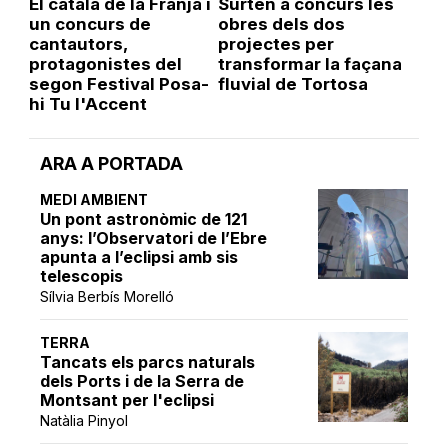
El català de la Franja i
Surten a concurs les
un concurs de
obres dels dos
cantautors,
projectes per
protagonistes del
transformar la façana
segon Festival Posa-
fluvial de Tortosa
hi Tu l'Accent
ARA A PORTADA
MEDI AMBIENT
Un pont astronòmic de 121
anys: l’Observatori de l’Ebre
apunta a l’eclipsi amb sis
telescopis
Sílvia Berbís Morelló
TERRA
Tancats els parcs naturals
dels Ports i de la Serra de
Montsant per l'eclipsi
Natàlia Pinyol