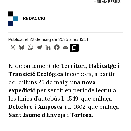
-
SÍLVIA BERBÍS.
REDACCIÓ
Publicat el 22 de maig de 2025 a les 15:51
X
Bluesky
WhatsApp
Telegram
LinkedIn
Facebook
Email
El departament de
Territori, Habitatge i
Transició Ecològica
incorpora, a partir
del dilluns 26 de maig, una
nova
expedició
per sentit en període lectiu a
les línies d’autobús L-1549, que enllaça
Deltebre i Amposta
, i L-1602, que enllaça
Sant Jaume d’Enveja i Tortosa
.