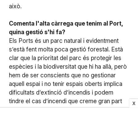
això.
Comenta l'alta càrrega que tenim al Port,
quina gestió s'hi fa?
Els Ports és un parc natural i evidentment
s’està fent molta poca gestió forestal. Està
clar que la prioritat del parc és protegir les
espècies i la biodiversitat que hi ha allà, però
hem de ser conscients que no gestionar
aquell espai i no tenir espais oberts implica
dificultats d’extinció d’incendis i podem
tindre el cas d’incendi que creme gran part
X
del parc natural dels Ports. per tant tota la
feina feta durant anys se’n pot anar. S’ha
d’arribar a tenir una diversitat d’estructures
forestals al parc que permeta que l’incendi