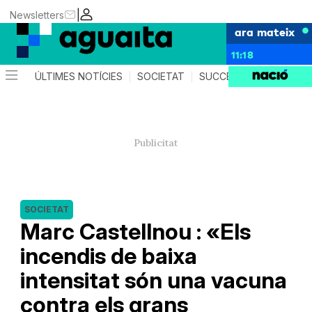
|
Newsletters
ara mateix
11:18
ÚLTIMES NOTÍCIES
SOCIETAT
SUCCESSOS
AGEND
SOCIETAT
Marc Castellnou : «Els
incendis de baixa
intensitat són una vacuna
contra els grans