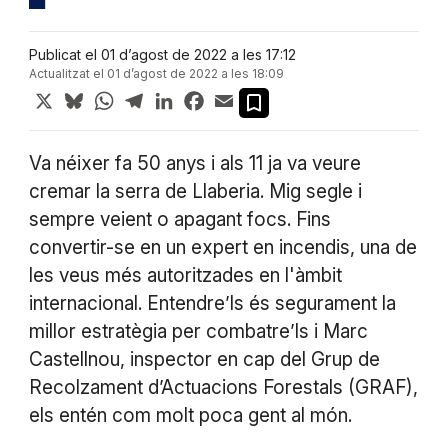
Publicat el 01 d’agost de 2022 a les 17:12
Actualitzat el 01 d’agost de 2022 a les 18:09
X
Bluesky
WhatsApp
Telegram
LinkedIn
Facebook
Email
Va néixer fa 50 anys i als 11 ja va veure
cremar la serra de Llaberia. Mig segle i
sempre veient o apagant focs. Fins
convertir-se en un expert en incendis, una de
les veus més autoritzades en l'àmbit
internacional. Entendre’ls és segurament la
millor estratègia per combatre’ls i Marc
Castellnou, inspector en cap del Grup de
Recolzament d’Actuacions Forestals (GRAF),
els entén com molt poca gent al món.