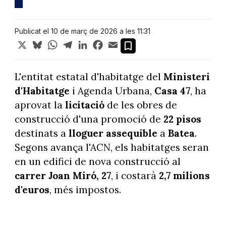
Publicat el 10 de març de 2026 a les 11:31
X
Bluesky
WhatsApp
Telegram
LinkedIn
Facebook
Email
L'entitat estatal d'habitatge del
Ministeri
d'Habitatge
i Agenda Urbana,
Casa 47
, ha
aprovat la
licitació
de les obres de
construcció d'una promoció de
22 pisos
destinats a
lloguer assequible
a
Batea
.
Segons avança l'ACN, els habitatges seran
en un edifici de nova construcció al
carrer Joan Miró, 27
, i costarà
2,7 milions
d'euros
, més impostos.