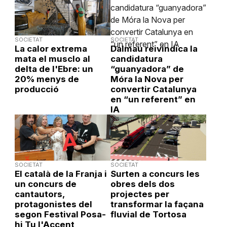
SOCIETAT
SOCIETAT
La calor extrema
Dalmau reivindica la
mata el musclo al
candidatura
delta de l'Ebre: un
“guanyadora” de
20% menys de
Móra la Nova per
producció
convertir Catalunya
en “un referent” en
IA
SOCIETAT
SOCIETAT
El català de la Franja i
Surten a concurs les
un concurs de
obres dels dos
cantautors,
projectes per
protagonistes del
transformar la façana
segon Festival Posa-
fluvial de Tortosa
hi Tu l'Accent