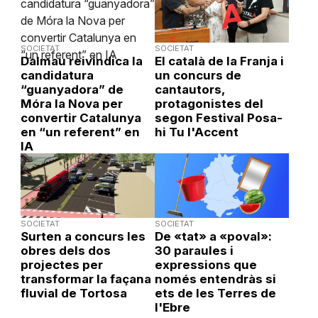
SOCIETAT
SOCIETAT
Dalmau reivindica la
El català de la Franja i
candidatura
un concurs de
“guanyadora” de
cantautors,
Móra la Nova per
protagonistes del
convertir Catalunya
segon Festival Posa-
en “un referent” en
hi Tu l'Accent
IA
SOCIETAT
SOCIETAT
Surten a concurs les
De «tat» a «poval»:
obres dels dos
30 paraules i
projectes per
expressions que
transformar la façana
només entendràs si
fluvial de Tortosa
ets de les Terres de
l'Ebre