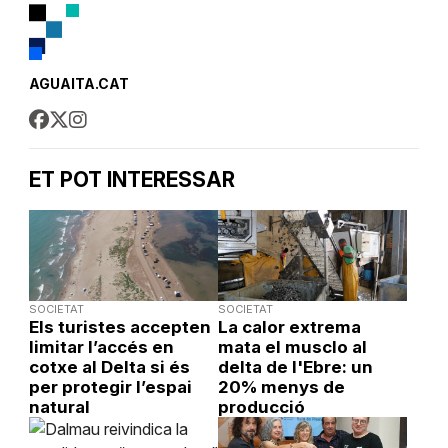
AGUAITA.CAT
ET POT INTERESSAR
SOCIETAT
SOCIETAT
Els turistes accepten
La calor extrema
limitar l’accés en
mata el musclo al
cotxe al Delta si és
delta de l'Ebre: un
per protegir l’espai
20% menys de
natural
producció