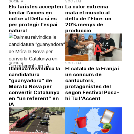
SOCIETAT
SOCIETAT
Els turistes accepten
La calor extrema
limitar l’accés en
mata el musclo al
cotxe al Delta si és
delta de l'Ebre: un
per protegir l’espai
20% menys de
natural
producció
SOCIETAT
SOCIETAT
Dalmau reivindica la
El català de la Franja i
candidatura
un concurs de
“guanyadora” de
cantautors,
Móra la Nova per
protagonistes del
convertir Catalunya
segon Festival Posa-
en “un referent” en
hi Tu l'Accent
IA