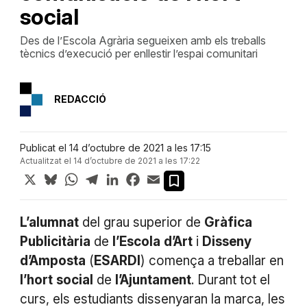
social
Des de l’Escola Agrària segueixen amb els treballs
tècnics d’execució per enllestir l’espai comunitari
REDACCIÓ
Publicat el 14 d’octubre de 2021 a les 17:15
Actualitzat el 14 d’octubre de 2021 a les 17:22
X
Bluesky
WhatsApp
Telegram
LinkedIn
Facebook
Email
L’alumnat
del grau superior de
Gràfica
Publicitària
de
l’Escola
d’Art
i
Disseny
d’Amposta
(
ESARDI
) comença a treballar en
l’hort
social
de
l’Ajuntament
. Durant tot el
curs, els estudiants dissenyaran la marca, les