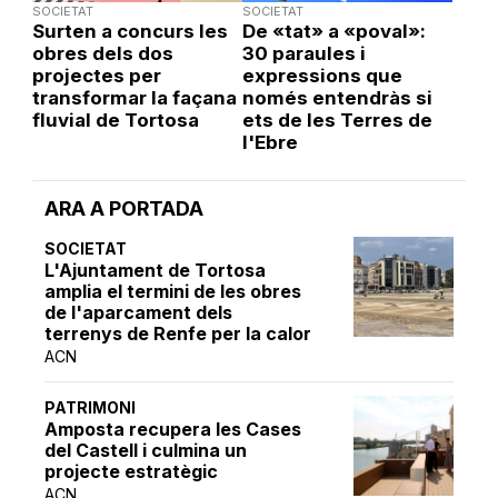
SOCIETAT
SOCIETAT
Surten a concurs les
De «tat» a «poval»:
obres dels dos
30 paraules i
projectes per
expressions que
transformar la façana
només entendràs si
fluvial de Tortosa
ets de les Terres de
l'Ebre
ARA A PORTADA
SOCIETAT
L'Ajuntament de Tortosa
amplia el termini de les obres
de l'aparcament dels
terrenys de Renfe per la calor
ACN
PATRIMONI
Amposta recupera les Cases
del Castell i culmina un
projecte estratègic
ACN