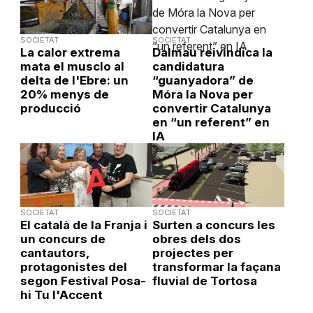
SOCIETAT
SOCIETAT
La calor extrema
Dalmau reivindica la
mata el musclo al
candidatura
delta de l'Ebre: un
“guanyadora” de
20% menys de
Móra la Nova per
producció
convertir Catalunya
en “un referent” en
IA
SOCIETAT
SOCIETAT
El català de la Franja i
Surten a concurs les
un concurs de
obres dels dos
cantautors,
projectes per
protagonistes del
transformar la façana
segon Festival Posa-
fluvial de Tortosa
hi Tu l'Accent