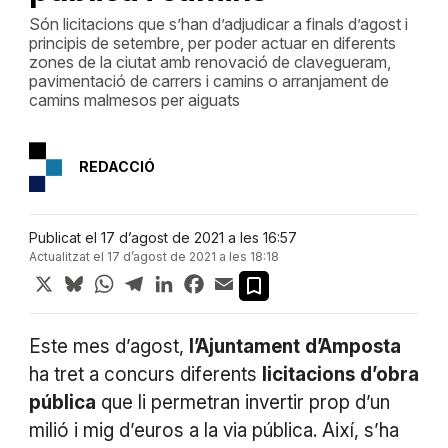
Són licitacions que s’han d’adjudicar a finals d’agost i
principis de setembre, per poder actuar en diferents
zones de la ciutat amb renovació de clavegueram,
pavimentació de carrers i camins o arranjament de
camins malmesos per aiguats
REDACCIÓ
Publicat el 17 d’agost de 2021 a les 16:57
Actualitzat el 17 d’agost de 2021 a les 18:18
X
Bluesky
WhatsApp
Telegram
LinkedIn
Facebook
Email
Este mes d’agost,
l’Ajuntament
d’Amposta
ha tret a concurs diferents
licitacions
d’obra
pública
que li permetran invertir prop d’un
milió i mig d’euros a la via pública. Així, s’ha