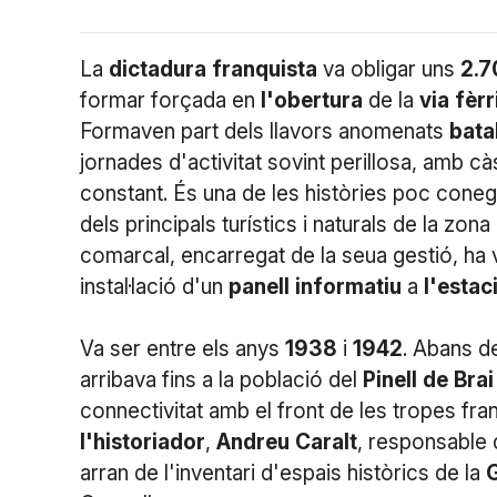
La
dictadura
franquista
va obligar uns
2.7
formar forçada en
l'obertura
de la
via
fèrr
Formaven part dels llavors anomenats
bata
jornades d'activitat sovint perillosa, amb cà
constant. És una de les històries poc cone
dels principals turístics i naturals de la zo
comarcal, encarregat de la seua gestió, ha 
instal·lació d'un
panell
informatiu
a
l'estac
Va ser entre els anys
1938
i
1942
. Abans de
arribava fins a la població del
Pinell
de
Brai
connectivitat amb el front de les tropes fra
l'historiador
,
Andreu
Caralt
, responsable
arran de l'inventari d'espais històrics de la