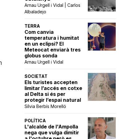
Arnau Urgell i Vidal | Carlos
Albaladejo
TERRA
Com canvia
temperatura i humitat
en un eclipsi? El
Meteocat enviarà tres
globus sonda
n
Arnau Urgell i Vidal
SOCIETAT
Els turistes accepten
limitar l’accés en cotxe
al Delta si és per
protegir l’espai natural
Sílvia Berbís Morelló
POLÍTICA
L'alcalde de l'Ampolla
nega que vulga dimitir
a l'octubre però es