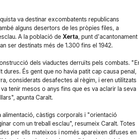
franquista va destinar excombatents republicans
també alguns desertors de les pròpies files, a
 esclau. A la població de
Xerta
, punt d'acantonament
van ser destinats més de 1.300 fins el 1942.
construcció dels viaductes derruïts pels combats. "E
 dures. És gent que no havia patit cap causa penal,
a, considerats desafectes al règim, i eren utilitzats
s va tenir mesos o anys fins que es va aclarir la seva
llars", apunta Caralt.
a alimentació, càstigs corporals i "orientació
nar com un treball esclau", resumeix Caralt. Totes
ides per ells mateixos i només apareixen difuses en