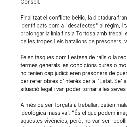
Consell.
Finalitzat el conflicte bèl·lic, la dictadura 
identificats com a "desafectes" al règim, i 
prolongar la línia fins a Tortosa amb treball
de les tropes i els batallons de presoners, 
Feien tasques com l'estesa de raïls o la re
termes generals les condicions dures o molt
no tenien cap judici: eren presoners de guerr
per refer obres d'interès per a l'Estat. Se'l
situació legal i van poder tornar a les seves 
A més de ser forçats a treballar, patien mal
ideològica massiva". "És el que podem imagi
aquestes vivències, però, no van ser recoll