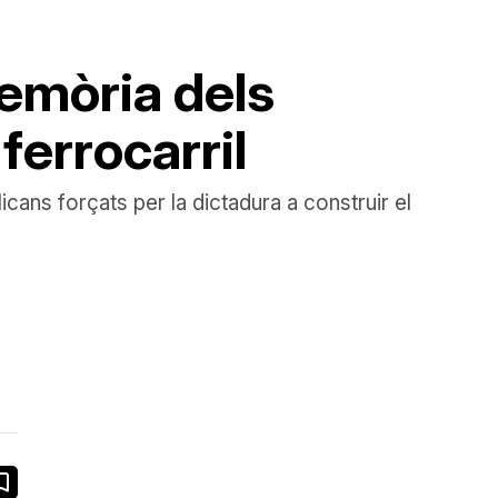
memòria dels
ferrocarril
icans forçats per la dictadura a construir el
book
ail