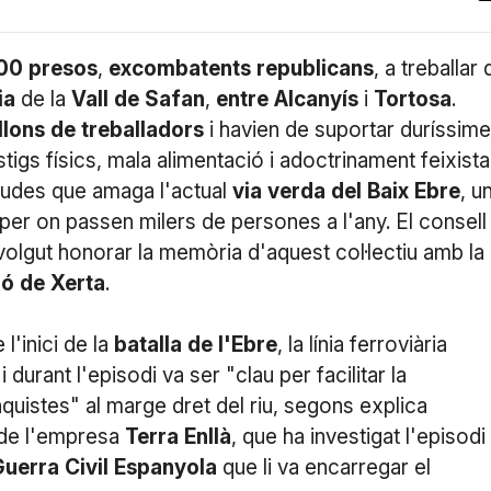
00
presos
,
excombatents
republicans
, a treballar 
ia
de la
Vall
de
Safan
,
entre
Alcanyís
i
Tortosa
.
llons
de
treballadors
i havien de suportar duríssim
stigs físics, mala alimentació i adoctrinament feixista
gudes que amaga l'actual
via
verda
del
Baix
Ebre
, u
na per on passen milers de persones a l'any. El consell
volgut honorar la memòria d'aquest col·lectiu amb la
ió
de
Xerta
.
 l'inici de la
batalla
de
l'Ebre
, la línia ferroviària
i durant l'episodi va ser "clau per facilitar la
nquistes" al marge dret del riu, segons explica
 de l'empresa
Terra
Enllà
, que ha investigat l'episodi
Guerra
Civil
Espanyola
que li va encarregar el