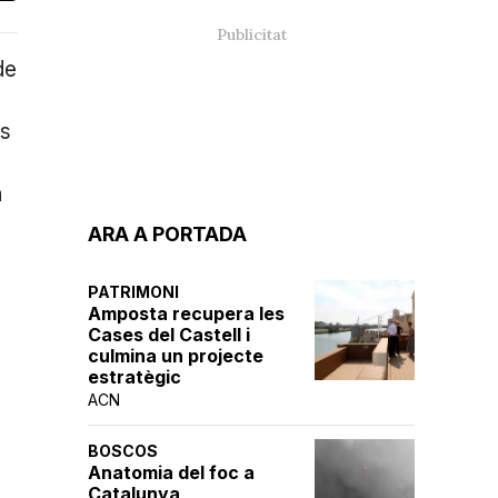
de
es
n
ARA A PORTADA
PATRIMONI
Amposta recupera les
Cases del Castell i
culmina un projecte
estratègic
ACN
BOSCOS
Anatomia del foc a
Catalunya