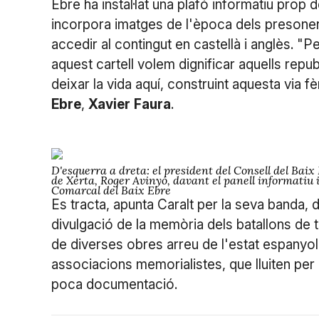
Ebre ha instal·lat una plafó informatiu prop 
incorpora imatges de l'època dels presoners
accedir al contingut en castellà i anglès. 
aquest cartell volem dignificar aquells repub
deixar la vida aquí, construint aquesta via fè
Ebre
,
Xavier
Faura
.
D'esquerra a dreta: el president del Consell del Baix 
de Xerta, Roger Avinyó, davant el panell informatiu i
Comarcal del Baix Ebre
Es tracta, apunta Caralt per la seva banda
divulgació de la memòria dels batallons de t
de diverses obres arreu de l'estat espanyo
associacions memorialistes, que lluiten per 
poca documentació.