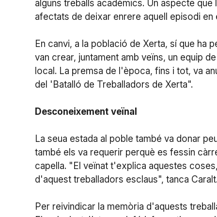
alguns treballs acadèmics. Un aspecte que l'
afectats de deixar enrere aquell episodi en 
En canvi, a la població de Xerta, sí que ha 
van crear, juntament amb veïns, un equip de 
local. La premsa de l'època, fins i tot, va a
del 'Batalló de Treballadors de Xerta".
Desconeixement
veïnal
La seua estada al poble també va donar peu 
també els va requerir perquè es fessin càrr
capella. "El veïnat t'explica aquestes cose
d'aquest treballadors esclaus", tanca Caralt
Per reivindicar la memòria d'aquests trebal