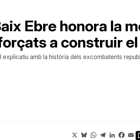
Baix Ebre honora la 
orçats a construir el 
ll explicatiu amb la història dels excombatents republ
X
Bluesky
WhatsApp
Telegram
LinkedIn
Face
Em