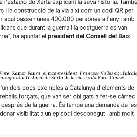
de l'estació de Xerta explicant la seva història. Tamb
 i la construcció de la via així com un codi QR per
"Per aquí passen unes 400.000 persones a l'any i amb
licans que durant la guerra i la postguerra es van
rria", ha apuntat el
president
del
Consell
del
Baix
Ebre, Xavier Faura; el vicepresident, Francesc Vallespí; i l'alcal
naugurat a l'estació de Xerta de la via verda Foto: Consell
, d'un dels pocs exemples a Catalunya d'elements de
reballs forçats, que van ser obligats a fer-se càrrec
l després de la guerra. És també una demanda de les
donar visibilitat a un episodi desconegut i amb molt