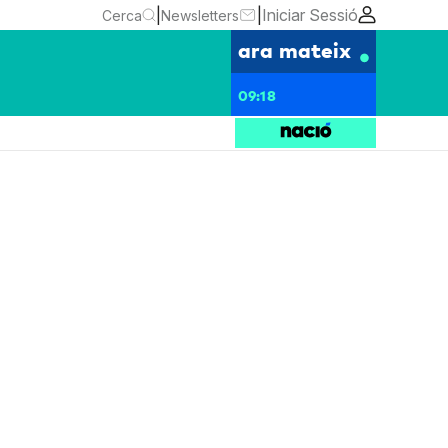
|
|
Iniciar Sessió
Cerca
Newsletters
ara mateix
09:18