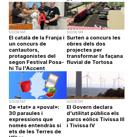
SOCIETAT
SOCIETAT
El català de la Franja i
Surten a concurs les
un concurs de
obres dels dos
cantautors,
projectes per
protagonistes del
transformar la façana
segon Festival Posa-
fluvial de Tortosa
hi Tu l'Accent
SOCIETAT
SOCIETAT
De «tat» a «poval»:
El Govern declara
30 paraules i
d'utilitat pública els
expressions que
parcs eòlics Tivissa III
només entendràs si
i Tivissa IV
ets de les Terres de