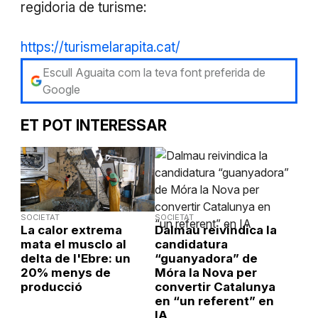
regidoria de turisme:
https://turismelarapita.cat/
Escull Aguaita com la teva font preferida de
Google
ET POT INTERESSAR
SOCIETAT
SOCIETAT
La calor extrema
Dalmau reivindica la
mata el musclo al
candidatura
delta de l'Ebre: un
“guanyadora” de
20% menys de
Móra la Nova per
producció
convertir Catalunya
en “un referent” en
IA