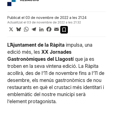
Publicat el 03 de novembre de 2022 a les 21:24
Actualitzat el 03 de novembre de 2022 a les 21:32
X
Bluesky
WhatsApp
Telegram
LinkedIn
Facebook
Email
L’Ajuntament
de
la
Ràpita
impulsa, una
edició més, les
XX
Jornades
Gastronòmiques
del
Llagostí
que ja es
troben en la seva vintena edició. La Ràpita
acollirà, des de l’11 de novembre fins a l’11 de
desembre, els menús gastronòmics de nou
restaurants en què el crustaci més identitari i
emblemàtic del nostre municipi serà
l’element protagonista.