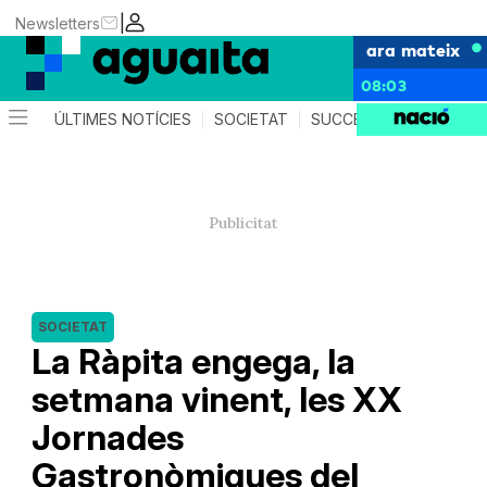
|
Newsletters
ara mateix
08:03
ÚLTIMES NOTÍCIES
SOCIETAT
SUCCESSOS
AGEND
SOCIETAT
La Ràpita engega, la
setmana vinent, les XX
Jornades
Gastronòmiques del