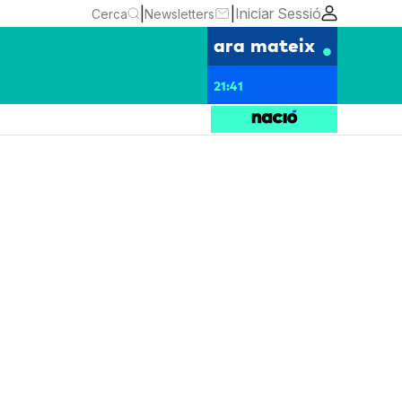
|
|
Iniciar Sessió
Cerca
Newsletters
ara mateix
21:41