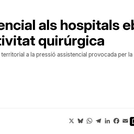
encial als hospitals 
ivitat quirúrgica
 territorial a la pressió assistencial provocada per l
X
Bluesky
WhatsApp
Telegram
LinkedIn
Face
Em