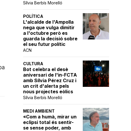
Sílvia Berbís Morelló
POLÍTICA
L'alcalde de l'Ampolla
nega que vulga dimitir
a l'octubre però es
guarda la decisió sobre
el seu futur polític
ACN
CULTURA
ba
Bot celebra el desè
aniversari de l'in-FCTA
amb Sílvia Pérez Cruz i
un crit d'alerta pels
nous projectes eòlics
Sílvia Berbís Morelló
MEDI AMBIENT
«Com a humà, mirar un
eclipsi total és sentir-
se sense poder, amb