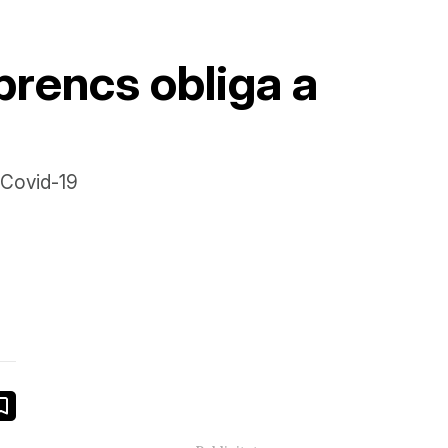
ebrencs obliga a
a Covid-19
book
ail