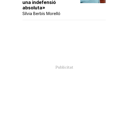
una indefensió
absoluta»
Sílvia Berbís Morelló