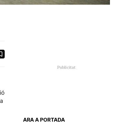
book
ail
ió
sa
ARA A PORTADA