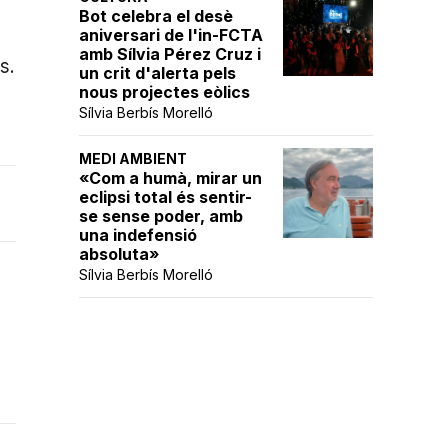
Bot celebra el desè
aniversari de l'in-FCTA
amb Sílvia Pérez Cruz i
s.
un crit d'alerta pels
nous projectes eòlics
Sílvia Berbís Morelló
MEDI AMBIENT
«Com a humà, mirar un
eclipsi total és sentir-
se sense poder, amb
una indefensió
absoluta»
Sílvia Berbís Morelló