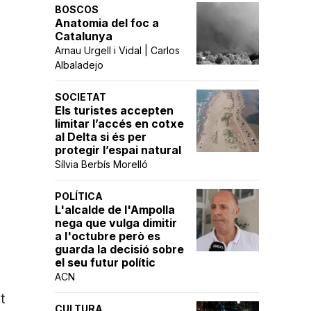
BOSCOS
Anatomia del foc a
Catalunya
Arnau Urgell i Vidal | Carlos
Albaladejo
SOCIETAT
Els turistes accepten
limitar l’accés en cotxe
al Delta si és per
protegir l’espai natural
Sílvia Berbís Morelló
POLÍTICA
L'alcalde de l'Ampolla
nega que vulga dimitir
a l'octubre però es
guarda la decisió sobre
el seu futur polític
ACN
t
CULTURA