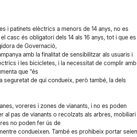
tes i patinets elèctrics a menors de 14 anys, no es
l casc és obligatori dels 14 als 16 anys, tot i que es
egidora de Governació,
anya amb la finalitat de sensibilitzar als usuaris i
ctrics i les bicicletes, i la necessitat de complir amb
gumenta que “és
la seguretat de qui condueix, però també, la dels
anes, voreres i zones de vianants, i no es poden
er al pas de vianants o recolzats als arbres, mobiliari
ores no poden fer ús de
 mentre condueixen. També es prohibeix portar seien