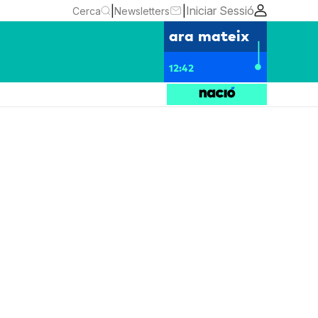
|
|
Iniciar Sessió
Cerca
Newsletters
ara mateix
12:42