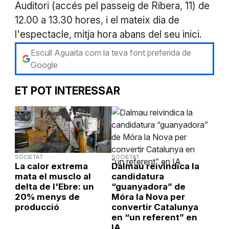
Auditori (accés pel passeig de Ribera, 11) de
12.00 a 13.30 hores, i el mateix dia de
l'espectacle, mitja hora abans del seu inici.
Escull Aguaita com la teva font preferida de
Google
ET POT INTERESSAR
SOCIETAT
SOCIETAT
La calor extrema
Dalmau reivindica la
mata el musclo al
candidatura
delta de l'Ebre: un
“guanyadora” de
20% menys de
Móra la Nova per
producció
convertir Catalunya
en “un referent” en
IA