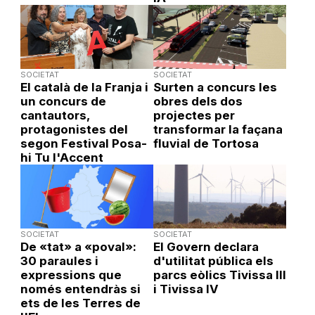
SOCIETAT
SOCIETAT
El català de la Franja i
Surten a concurs les
un concurs de
obres dels dos
cantautors,
projectes per
protagonistes del
transformar la façana
segon Festival Posa-
fluvial de Tortosa
hi Tu l'Accent
SOCIETAT
SOCIETAT
De «tat» a «poval»:
El Govern declara
30 paraules i
d'utilitat pública els
expressions que
parcs eòlics Tivissa III
només entendràs si
i Tivissa IV
ets de les Terres de