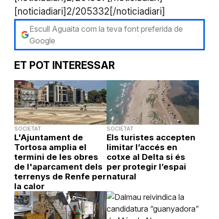
[noticiadiari]2/205332[/noticiadiari]
Escull Aguaita com la teva font preferida de
Google
ET POT INTERESSAR
SOCIETAT
SOCIETAT
L'Ajuntament de
Els turistes accepten
Tortosa amplia el
limitar l’accés en
termini de les obres
cotxe al Delta si és
de l'aparcament dels
per protegir l’espai
terrenys de Renfe per
natural
la calor