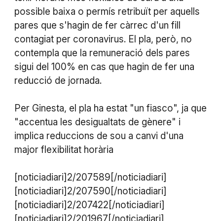
possible baixa o permís retribuït per aquells
pares que s'hagin de fer càrrec d'un fill
contagiat per coronavirus. El pla, però, no
contempla que la remuneració dels pares
sigui del 100% en cas que hagin de fer una
reducció de jornada.
Per Ginesta, el pla ha estat "un fiasco", ja que
"accentua les desigualtats de gènere" i
implica reduccions de sou a canvi d'una
major flexibilitat horària
[noticiadiari]2/207589[/noticiadiari]
[noticiadiari]2/207590[/noticiadiari]
[noticiadiari]2/207422[/noticiadiari]
[noticiadiari]2/201967[/noticiadiari]