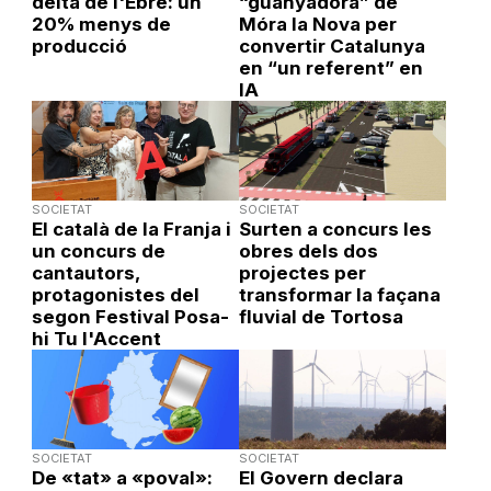
delta de l'Ebre: un
“guanyadora” de
20% menys de
Móra la Nova per
producció
convertir Catalunya
en “un referent” en
IA
SOCIETAT
SOCIETAT
El català de la Franja i
Surten a concurs les
un concurs de
obres dels dos
cantautors,
projectes per
protagonistes del
transformar la façana
segon Festival Posa-
fluvial de Tortosa
hi Tu l'Accent
SOCIETAT
SOCIETAT
De «tat» a «poval»:
El Govern declara