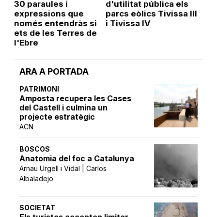
30 paraules i
d'utilitat pública els
expressions que
parcs eòlics Tivissa III
només entendràs si
i Tivissa IV
ets de les Terres de
l'Ebre
ARA A PORTADA
PATRIMONI
Amposta recupera les Cases
del Castell i culmina un
projecte estratègic
ACN
BOSCOS
Anatomia del foc a Catalunya
Arnau Urgell i Vidal | Carlos
Albaladejo
SOCIETAT
Els turistes accepten limitar