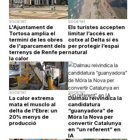
SOCIETAT
SOCIETAT
L'Ajuntament de
Els turistes accepten
Tortosa amplia el
limitar l’accés en
termini de les obres
cotxe al Delta si és
de l'aparcament dels
per protegir l’espai
terrenys de Renfe per
natural
la calor
SOCIETAT
SOCIETAT
La calor extrema
Dalmau reivindica la
mata el musclo al
candidatura
delta de l'Ebre: un
“guanyadora” de
20% menys de
Móra la Nova per
producció
convertir Catalunya
en “un referent” en
IA