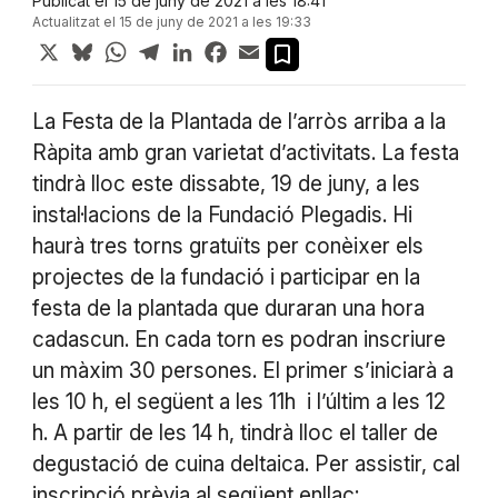
Publicat el 15 de juny de 2021 a les 18:41
Actualitzat el 15 de juny de 2021 a les 19:33
X
Bluesky
WhatsApp
Telegram
LinkedIn
Facebook
Email
La Festa de la Plantada de l’arròs arriba a la
Ràpita amb gran varietat d’activitats. La festa
tindrà lloc este dissabte, 19 de juny, a les
instal·lacions de la Fundació Plegadis. Hi
haurà tres torns gratuïts per conèixer els
projectes de la fundació i participar en la
festa de la plantada que duraran una hora
cadascun. En cada torn es podran inscriure
un màxim 30 persones. El primer s’iniciarà a
les 10 h, el següent a les 11h i l’últim a les 12
h. A partir de les 14 h, tindrà lloc el taller de
degustació de cuina deltaica. Per assistir, cal
inscripció prèvia al següent enllaç: