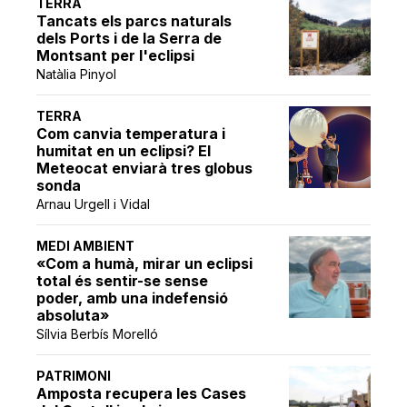
TERRA
Tancats els parcs naturals
dels Ports i de la Serra de
Montsant per l'eclipsi
Natàlia Pinyol
TERRA
Com canvia temperatura i
humitat en un eclipsi? El
Meteocat enviarà tres globus
sonda
Arnau Urgell i Vidal
MEDI AMBIENT
«Com a humà, mirar un eclipsi
total és sentir-se sense
poder, amb una indefensió
absoluta»
Sílvia Berbís Morelló
PATRIMONI
Amposta recupera les Cases