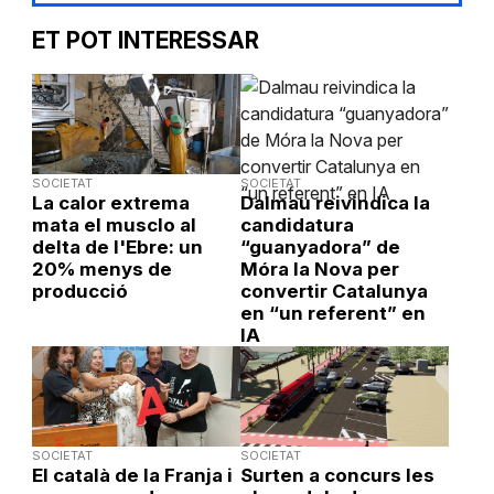
ET POT INTERESSAR
SOCIETAT
SOCIETAT
La calor extrema
Dalmau reivindica la
mata el musclo al
candidatura
delta de l'Ebre: un
“guanyadora” de
20% menys de
Móra la Nova per
producció
convertir Catalunya
en “un referent” en
IA
SOCIETAT
SOCIETAT
El català de la Franja i
Surten a concurs les