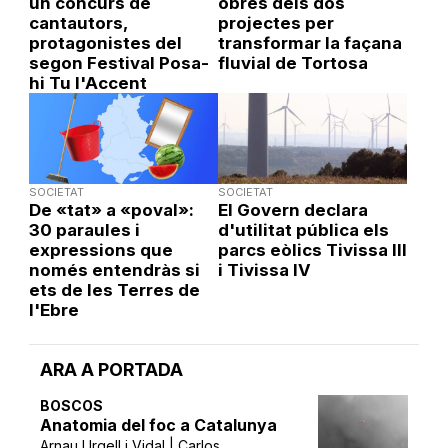
un concurs de
obres dels dos
cantautors,
projectes per
protagonistes del
transformar la façana
segon Festival Posa-
fluvial de Tortosa
hi Tu l'Accent
SOCIETAT
SOCIETAT
De «tat» a «poval»:
El Govern declara
30 paraules i
d'utilitat pública els
expressions que
parcs eòlics Tivissa III
només entendràs si
i Tivissa IV
ets de les Terres de
l'Ebre
ARA A PORTADA
BOSCOS
Anatomia del foc a Catalunya
Arnau Urgell i Vidal | Carlos