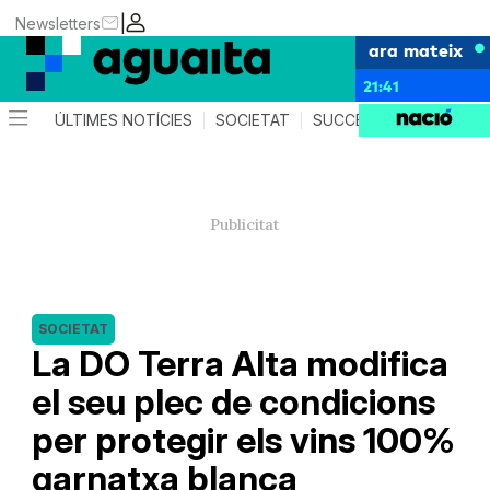
|
Newsletters
ara mateix
21:41
ÚLTIMES NOTÍCIES
SOCIETAT
SUCCESSOS
AGEND
SOCIETAT
La DO Terra Alta modifica
el seu plec de condicions
per protegir els vins 100%
garnatxa blanca