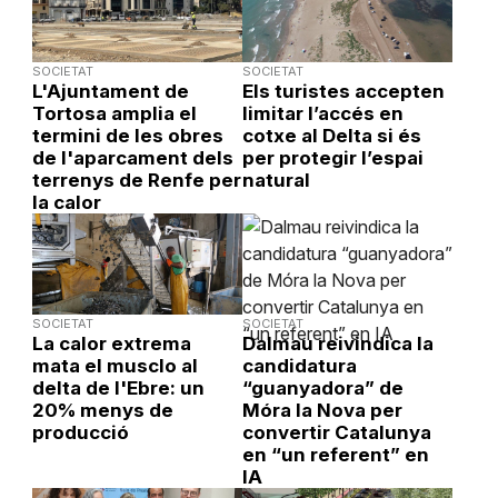
SOCIETAT
SOCIETAT
L'Ajuntament de
Els turistes accepten
Tortosa amplia el
limitar l’accés en
termini de les obres
cotxe al Delta si és
de l'aparcament dels
per protegir l’espai
terrenys de Renfe per
natural
la calor
SOCIETAT
SOCIETAT
La calor extrema
Dalmau reivindica la
mata el musclo al
candidatura
delta de l'Ebre: un
“guanyadora” de
20% menys de
Móra la Nova per
producció
convertir Catalunya
en “un referent” en
IA