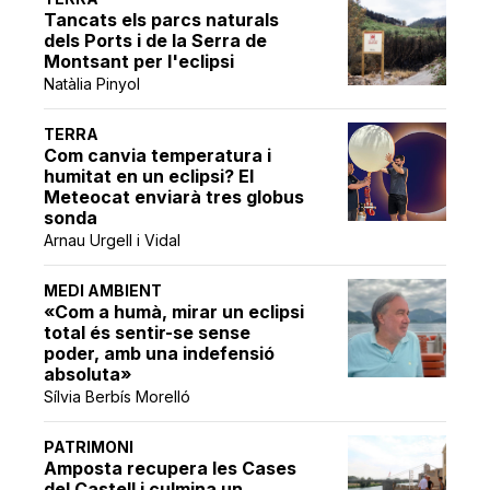
Tancats els parcs naturals
dels Ports i de la Serra de
Montsant per l'eclipsi
Natàlia Pinyol
TERRA
Com canvia temperatura i
humitat en un eclipsi? El
Meteocat enviarà tres globus
sonda
Arnau Urgell i Vidal
MEDI AMBIENT
«Com a humà, mirar un eclipsi
total és sentir-se sense
poder, amb una indefensió
absoluta»
Sílvia Berbís Morelló
PATRIMONI
Amposta recupera les Cases
del Castell i culmina un