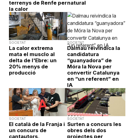
terrenys de Renfe per
natural
la calor
SOCIETAT
SOCIETAT
La calor extrema
Dalmau reivindica la
mata el musclo al
candidatura
delta de l'Ebre: un
“guanyadora” de
20% menys de
Móra la Nova per
producció
convertir Catalunya
en “un referent” en
IA
SOCIETAT
SOCIETAT
El català de la Franja i
Surten a concurs les
un concurs de
obres dels dos
cantautors,
projectes per