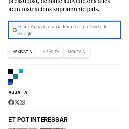
pressupost, demane subvencions a les
administracions supramunicipals.
Escull Aguaita com la teva font preferida de
Google
ARXIVAT A
LA RÀPITA
MONTSIÀ
AGUAITA
ET POT INTERESSAR