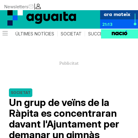
|
Newsletters
ara mateix
21:13
ÚLTIMES NOTÍCIES
SOCIETAT
SUCCESSOS
AGEND
SOCIETAT
Un grup de veïns de la
Ràpita es concentraran
davant l'Ajuntament per
demanar un gimnàs