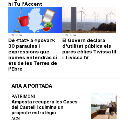
hi Tu l'Accent
SOCIETAT
SOCIETAT
De «tat» a «poval»:
El Govern declara
30 paraules i
d'utilitat pública els
expressions que
parcs eòlics Tivissa III
només entendràs si
i Tivissa IV
ets de les Terres de
l'Ebre
ARA A PORTADA
PATRIMONI
Amposta recupera les Cases
del Castell i culmina un
projecte estratègic
ACN