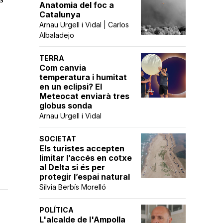
Anatomia del foc a
Catalunya
Arnau Urgell i Vidal | Carlos
Albaladejo
TERRA
Com canvia
temperatura i humitat
en un eclipsi? El
Meteocat enviarà tres
globus sonda
Arnau Urgell i Vidal
SOCIETAT
Els turistes accepten
limitar l’accés en cotxe
al Delta si és per
protegir l’espai natural
Sílvia Berbís Morelló
POLÍTICA
L'alcalde de l'Ampolla