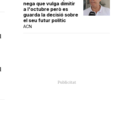
nega que vulga dimitir
a l'octubre però es
guarda la decisió sobre
el seu futur polític
ACN
l
l