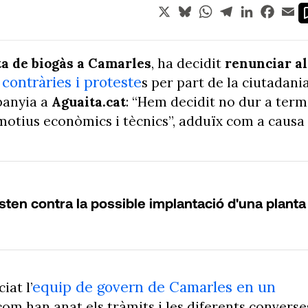
X
Bluesky
WhatsApp
Telegram
LinkedIn
Face
Em
ta de biogàs a Camarles
, ha decidit
renunciar al
 contràries i proteste
s per part de la ciutadani
panyia a
Aguaita.cat
: “Hem decidit no dur a ter
motius econòmics i tècnics”, adduïx com a causa
ten contra la possible implantació d'una planta
equip de govern de Camarles en un
iat l’
com han anat els tràmits i les diferents converse