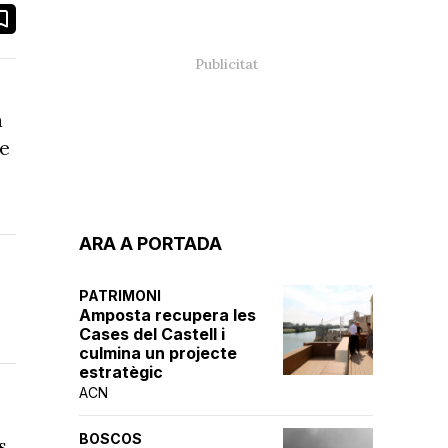
book
ail
a
me
ARA A PORTADA
PATRIMONI
Amposta recupera les
Cases del Castell i
culmina un projecte
estratègic
ACN
BOSCOS
s