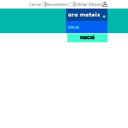
|
|
Iniciar Sessió
Cerca
Newsletters
ara mateix
09:18