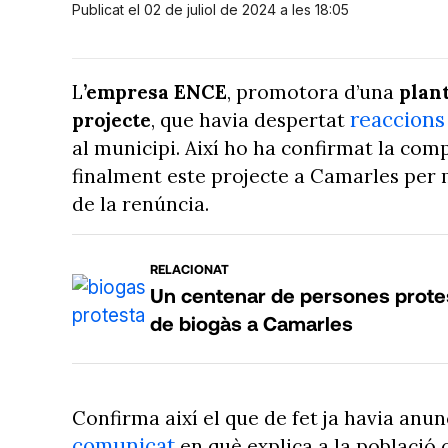
Publicat el 02 de juliol de 2024 a les 18:05
L
’empresa ENCE
, promotora d’una
plan
reaccions
projecte
, que havia despertat
al municipi. Així ho ha confirmat la com
finalment este projecte a Camarles per 
de la renúncia.
RELACIONAT
Un centenar de persones protes
de biogàs a Camarles
Confirma així el que de fet ja havia anunc
comunicat
en què explica a la població 