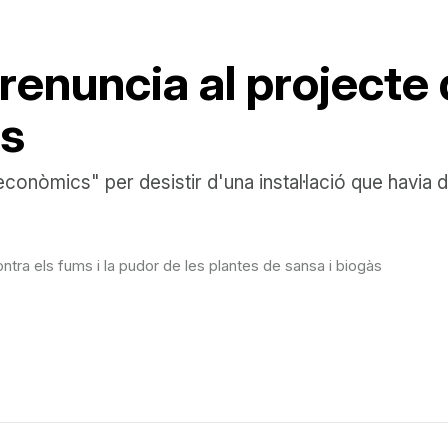
nuncia al projecte d
es
onòmics" per desistir d'una instal·lació que havia de
ra els fums i la pudor de les plantes de sansa i biogàs