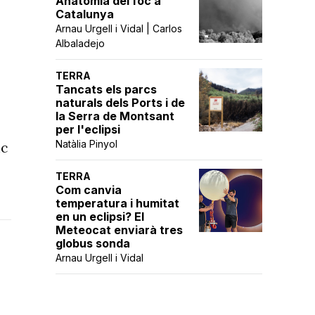
Anatomia del foc a
Catalunya
Arnau Urgell i Vidal | Carlos
Albaladejo
TERRA
Tancats els parcs
naturals dels Ports i de
la Serra de Montsant
per l'eclipsi
Natàlia Pinyol
ic
TERRA
Com canvia
temperatura i humitat
en un eclipsi? El
Meteocat enviarà tres
globus sonda
Arnau Urgell i Vidal