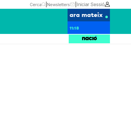
|
|
Iniciar Sessió
Cerca
Newsletters
ara mateix
11:18