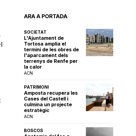
ARA A PORTADA
SOCIETAT
e
L'Ajuntament de
el
Tortosa amplia el
termini de les obres de
l'aparcament dels
terrenys de Renfe per
la calor
ACN
PATRIMONI
Amposta recupera les
Cases del Castell i
t
culmina un projecte
estratègic
ACN
BOSCOS