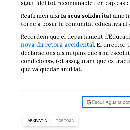
sigut “del tot recomanable i en cap cas co
Reafirmen així
la seua solidaritat
amb la
torne a posar la comunitat educativa al 
Recordem que el departament d’Educació
nova directora accidental
. El director
declaracions als mitjans que s’ha escoll
condicions», tot assegurant que es tract
que va quedar anul·lat.
Escull Aguaita com
ARXIVAT A
TORTOSA