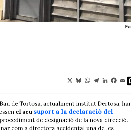
Fa
X
Bluesky
WhatsApp
Telegram
LinkedIn
Face
Em
n Bau de Tortosa, actualment institut Dertosa, ha
suport a la declaració del
ressen
el seu
 procediment de designació de la nova direcció.
ar com a directora accidental una de les