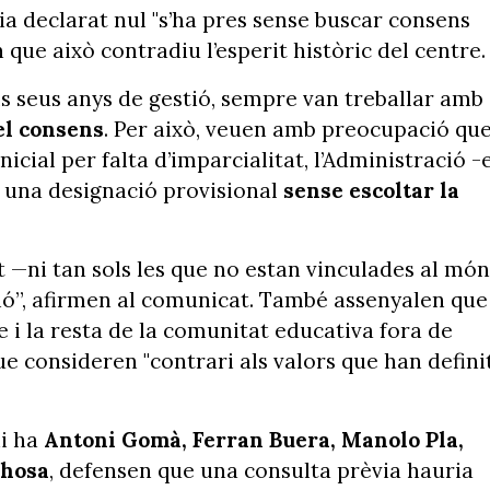
a declarat nul
"s’ha pres sense buscar consens
que això contradiu l’esperit històric del centre.
els seus anys de gestió, sempre van treballar amb
 el consens
. Per això, veuen amb preocupació qu
icial per falta d’imparcialitat, l’Administració -
 una designació provisional
sense escoltar la
 —ni tan sols les que no estan vinculades al món
ió”, afirmen al comunicat. També assenyalen que
e i la resta de la comunitat educativa fora de
que consideren "contrari als valors que han defini
hi ha
Antoni Gomà, Ferran Buera, Manolo Pla,
ahosa
, defensen que una consulta prèvia hauria