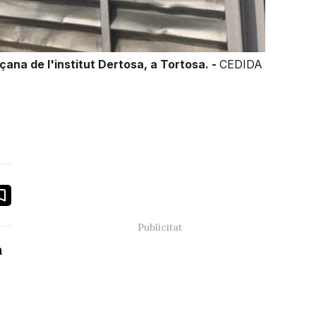
çana de l'institut Dertosa, a Tortosa. -
CEDIDA
book
ail
n