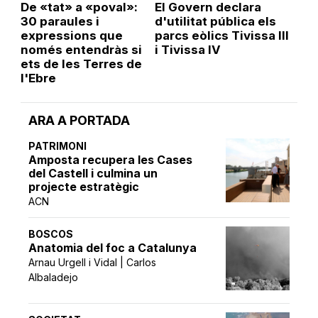
De «tat» a «poval»:
El Govern declara
30 paraules i
d'utilitat pública els
expressions que
parcs eòlics Tivissa III
només entendràs si
i Tivissa IV
ets de les Terres de
l'Ebre
ARA A PORTADA
PATRIMONI
Amposta recupera les Cases
del Castell i culmina un
projecte estratègic
ACN
BOSCOS
Anatomia del foc a Catalunya
Arnau Urgell i Vidal | Carlos
Albaladejo