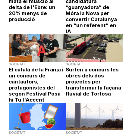
mata el musclo al
candidatura
delta de l'Ebre: un
“guanyadora” de
20% menys de
Móra la Nova per
producció
convertir Catalunya
en “un referent” en
IA
SOCIETAT
SOCIETAT
El català de la Franja i
Surten a concurs les
un concurs de
obres dels dos
cantautors,
projectes per
protagonistes del
transformar la façana
segon Festival Posa-
fluvial de Tortosa
hi Tu l'Accent
SOCIETAT
SOCIETAT