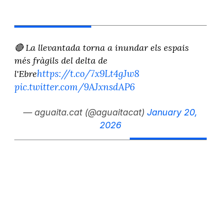
🔴 La llevantada torna a inundar els espais
més fràgils del delta de
https://t.co/7x9Lt4gJw8
l'Ebre
pic.twitter.com/9AJxnsdAP6
— aguaita.cat (@aguaitacat)
January 20,
2026