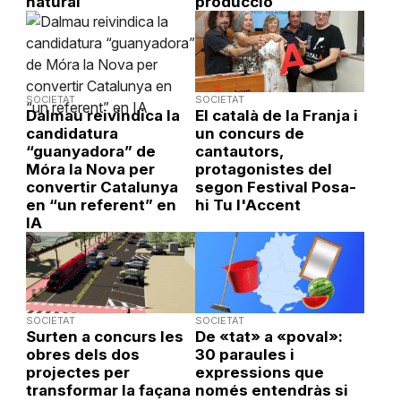
natural
producció
SOCIETAT
SOCIETAT
Dalmau reivindica la
El català de la Franja i
candidatura
un concurs de
“guanyadora” de
cantautors,
Móra la Nova per
protagonistes del
convertir Catalunya
segon Festival Posa-
en “un referent” en
hi Tu l'Accent
IA
SOCIETAT
SOCIETAT
Surten a concurs les
De «tat» a «poval»:
obres dels dos
30 paraules i
projectes per
expressions que
transformar la façana
només entendràs si