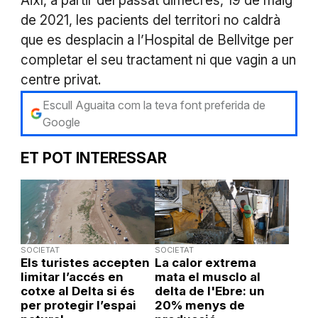
Així, a partir del passat dimecres, 19 de maig
de 2021, les pacients del territori no caldrà
que es desplacin a l’Hospital de Bellvitge per
completar el seu tractament ni que vagin a un
centre privat.
Escull Aguaita com la teva font preferida de
Google
ET POT INTERESSAR
SOCIETAT
SOCIETAT
Els turistes accepten
La calor extrema
limitar l’accés en
mata el musclo al
cotxe al Delta si és
delta de l'Ebre: un
per protegir l’espai
20% menys de