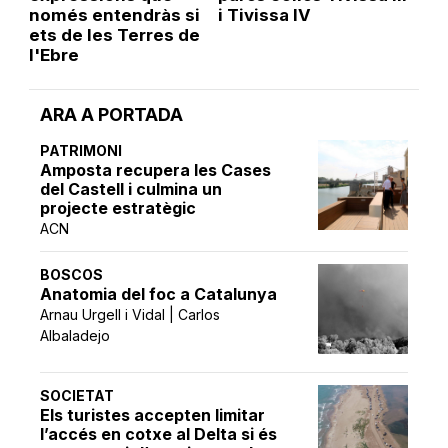
només entendràs si
i Tivissa IV
ets de les Terres de
l'Ebre
ARA A PORTADA
PATRIMONI
Amposta recupera les Cases
del Castell i culmina un
projecte estratègic
ACN
BOSCOS
Anatomia del foc a Catalunya
Arnau Urgell i Vidal | Carlos
Albaladejo
SOCIETAT
Els turistes accepten limitar
l’accés en cotxe al Delta si és