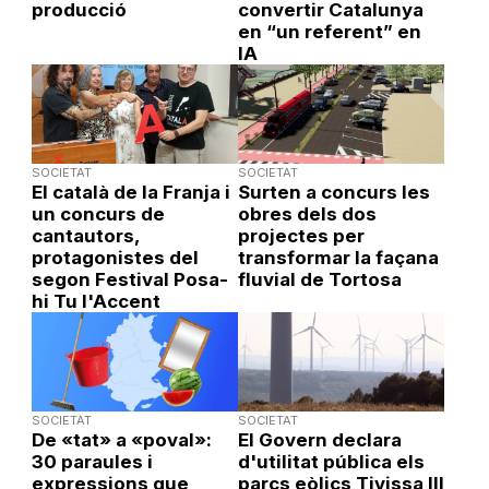
producció
convertir Catalunya
en “un referent” en
IA
SOCIETAT
SOCIETAT
El català de la Franja i
Surten a concurs les
un concurs de
obres dels dos
cantautors,
projectes per
protagonistes del
transformar la façana
segon Festival Posa-
fluvial de Tortosa
hi Tu l'Accent
SOCIETAT
SOCIETAT
De «tat» a «poval»:
El Govern declara
30 paraules i
d'utilitat pública els
expressions que
parcs eòlics Tivissa III