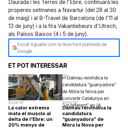
Daurada i les Terres de l'Ebre, continuarà les
properes setmanes a Navartur (del 28 al 30
de maig) i al B-Travel de Barcelona (de l'11 al
13 de juny) i a la fira Vakantiebeurs d'Utrech,
als Països Baixos (4 i 5 de juny).
Escull Aguaita com la teva font preferida de
Google
ET POT INTERESSAR
SOCIETAT
SOCIETAT
La calor extrema
Dalmau reivindica la
mata el musclo al
candidatura
delta de l'Ebre: un
“guanyadora” de
20% menys de
Móra la Nova per