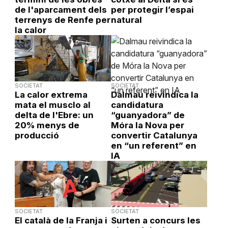
de l'aparcament dels
per protegir l’espai
terrenys de Renfe per
natural
la calor
SOCIETAT
SOCIETAT
La calor extrema
Dalmau reivindica la
mata el musclo al
candidatura
delta de l'Ebre: un
“guanyadora” de
20% menys de
Móra la Nova per
producció
convertir Catalunya
en “un referent” en
IA
SOCIETAT
SOCIETAT
El català de la Franja i
Surten a concurs les