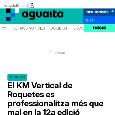
|
Newsletters
ara mateix
11:37
ÚLTIMES NOTÍCIES
SOCIETAT
SUCCESSOS
AGEND
SOCIETAT
El KM Vertical de
Roquetes es
professionalitza més que
mai en la 12a edició