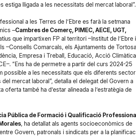
estiga lligada a les necessitats del mercat laboral”.
fessional a les Terres de l’Ebre es farà la setmana
mics –
Cambres de Comerç, PIMEC, AECE, UGT,
tius que impartixen FP al territori –Institut de l’Ebre i
nals –Consells Comarcals, els Ajuntaments de Tortosa
idència, Empresa i Treball, Educació, Acció Climàtica
DECE–. “Ens ha de permetre a partir del curs 2024-25
m possible a les necessitats que els diferents secto
 del mercat laboral”, detalla el delegat del Govern a
a oferta també ha d’estar alineada a l’estratègia de
ia Pública de Formació i Qualificació Professiona
Morales
, ha detallat als agents socioeconòmics de
entre Govern, patronals i sindicats per a la planificac