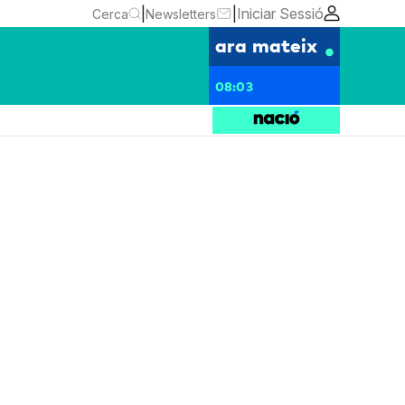
|
|
Iniciar Sessió
Cerca
Newsletters
ara mateix
08:03