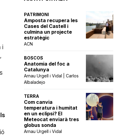
PATRIMONI
Amposta recupera les
Cases del Castell i
culmina un projecte
estratègic
ACN
 i
,
BOSCOS
Anatomia del foc a
Catalunya
rs
Arnau Urgell i Vidal | Carlos
Albaladejo
TERRA
Com canvia
temperatura i humitat
en un eclipsi? El
ls
Meteocat enviarà tres
globus sonda
ió
Arnau Urgell i Vidal