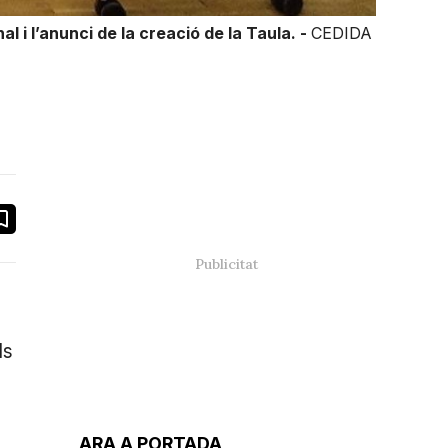
l i l’anunci de la creació de la Taula. -
CEDIDA
book
ail
ls
ARA A PORTADA