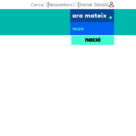
|
|
Iniciar Sessió
Cerca
Newsletters
ara mateix
19:09