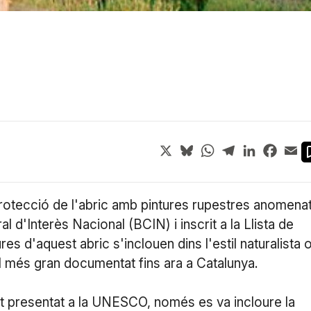
X
Bluesky
WhatsApp
Telegram
LinkedIn
Face
Em
protecció de l'abric amb pintures rupestres anomena
al d'Interès Nacional (BCIN) i inscrit a la Llista de
s d'aquest abric s'inclouen dins l'estil naturalista 
 el més gran documentat fins ara a Catalunya.
nt presentat a la UNESCO, només es va incloure la