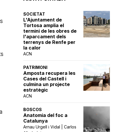
SOCIETAT
L'Ajuntament de
ns
Tortosa amplia el
termini de les obres de
l'aparcament dels
terrenys de Renfe per
la calor
ts
ACN
PATRIMONI
Amposta recupera les
Cases del Castell i
culmina un projecte
estratègic
ACN
BOSCOS
a
Anatomia del foc a
Catalunya
Arnau Urgell i Vidal | Carlos