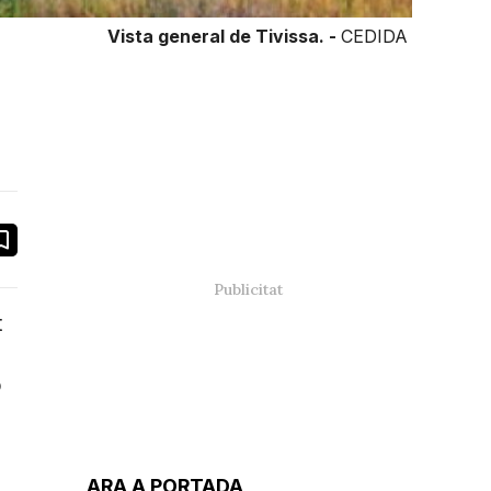
Vista general de Tivissa. -
CEDIDA
book
ail
t
o
ARA A PORTADA