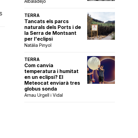
Albaladejo
s
TERRA
Tancats els parcs
naturals dels Ports i de
la Serra de Montsant
per l'eclipsi
Natàlia Pinyol
TERRA
Com canvia
temperatura i humitat
en un eclipsi? El
Meteocat enviarà tres
globus sonda
Arnau Urgell i Vidal