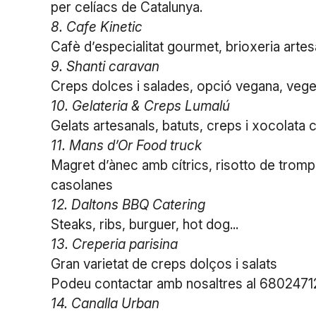
per celíacs de Catalunya.
8. Cafe Kinetic
Cafè d’especialitat gourmet, brioxeria arte
9. Shanti caravan
Creps dolces i salades, opció vegana, vegeta
10. Gelateria & Creps Lumalú
Gelats artesanals, batuts, creps i xocolata 
11. Mans d’Or Food truck
Magret d’ànec amb cítrics, risotto de trom
casolanes
12. Daltons BBQ Catering
Steaks, ribs, burguer, hot dog...
13. Creperia parisina
Gran varietat de creps dolços i salats
Podeu contactar amb nosaltres al 68024712
14. Canalla Urban