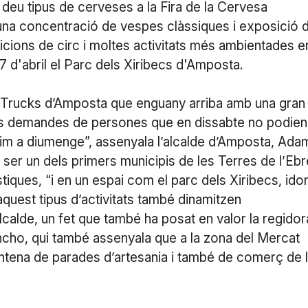
deu tipus de cerveses a la Fira de la Cervesa
 una concentració de vespes clàssiques i exposició 
icions de circ i moltes activitats més ambientades e
 7 d'abril el Parc dels Xiribecs d'Amposta.
oodTrucks d’Amposta que enguany arriba amb una gran
tes demandes de persones que en dissabte no podien
im a diumenge”, assenyala l’alcalde d’Amposta, Ada
ser un dels primers municipis de les Terres de l’Ebr
stiques, “i en un espai com el parc dels Xiribecs, idon
aquest tipus d’activitats també dinamitzen
lcalde, un fet que també ha posat en valor la regidor
cho, qui també assenyala que a la zona del Mercat
vintena de parades d’artesania i també de comerç de 