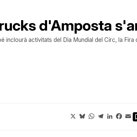
Trucks d'Amposta s'a
bé inclourà activitats del Dia Mundial del Circ, la Fir
X
Bluesky
WhatsApp
Telegram
LinkedIn
Face
Em