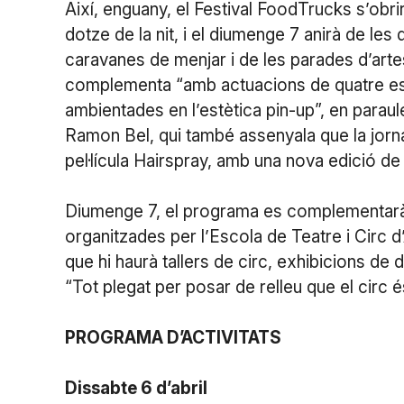
Així, enguany, el Festival FoodTrucks s’obrir
dotze de la nit, i el diumenge 7 anirà de les
caravanes de menjar i de les parades d’artesa
complementa “amb actuacions de quatre esco
ambientades en l’estètica pin-up”, en parau
Ramon Bel, qui també assenyala que la jorn
pel·lícula Hairspray, amb una nova edició de
Diumenge 7, el programa es complementarà am
organitzades per l’Escola de Teatre i Circ d
que hi haurà tallers de circ, exhibicions de d
“Tot plegat per posar de relleu que el circ és
PROGRAMA D’ACTIVITATS
Dissabte 6 d’abril