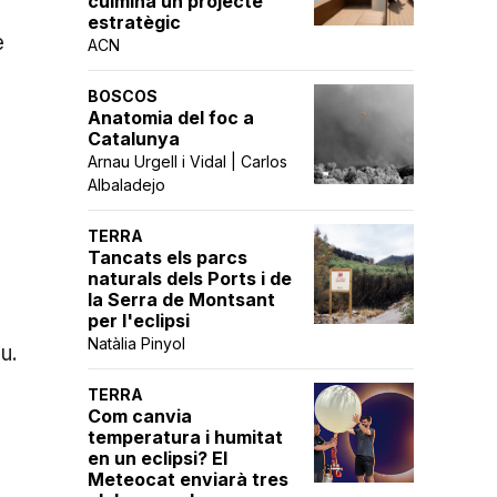
culmina un projecte
estratègic
e
ACN
BOSCOS
Anatomia del foc a
Catalunya
Arnau Urgell i Vidal | Carlos
Albaladejo
TERRA
Tancats els parcs
naturals dels Ports i de
la Serra de Montsant
per l'eclipsi
Natàlia Pinyol
u.
TERRA
Com canvia
temperatura i humitat
en un eclipsi? El
Meteocat enviarà tres