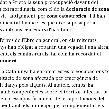
dat a Prieto la seua preocupació davant del
s extraordinaris, com el de la
declaració de zon
vil -antigament, per
zona catastròfica
- i li han
dificultat financeres que això suposa per a
és amb uns centenars d'habitants.
Terres de l'Ebre en general, on els reiterats
nys han obligat a reparar, una vegada i una altra
ent, els camins rurals, tal com ha recordat el
Guimerà
.
al a Catalunya ha entomat estes preocupacions t
mitació de zona afectada per emergència de
it danys pels aiguats. Al mateix, temps, ha
 amb competències sobre el territori afectat -la
nen pressupostàriament de les aportacions del
ament amb els municipis per complementar els