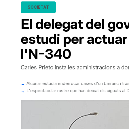
SOCIETAT
El delegat del go
estudi per actuar
l'N-340
Carles Prieto insta les administracions a d
Alcanar estudia enderrocar cases d'un barranc i trasl
L'espectacular rastre que han deixat els aiguats al D