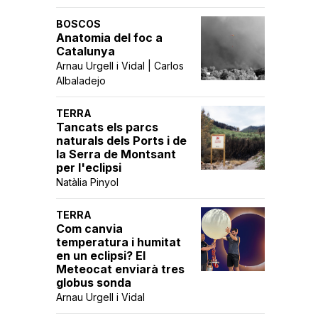
BOSCOS
Anatomia del foc a
Catalunya
Arnau Urgell i Vidal | Carlos
Albaladejo
TERRA
Tancats els parcs
naturals dels Ports i de
la Serra de Montsant
per l'eclipsi
Natàlia Pinyol
TERRA
Com canvia
temperatura i humitat
en un eclipsi? El
Meteocat enviarà tres
globus sonda
Arnau Urgell i Vidal