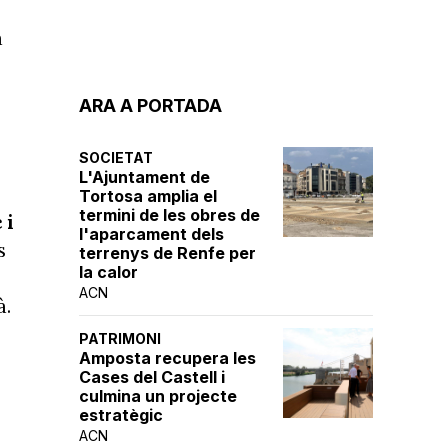
a
ARA A PORTADA
SOCIETAT
L'Ajuntament de
Tortosa amplia el
termini de les obres de
 i
l'aparcament dels
s
terrenys de Renfe per
la calor
ACN
à.
PATRIMONI
Amposta recupera les
Cases del Castell i
culmina un projecte
estratègic
ACN