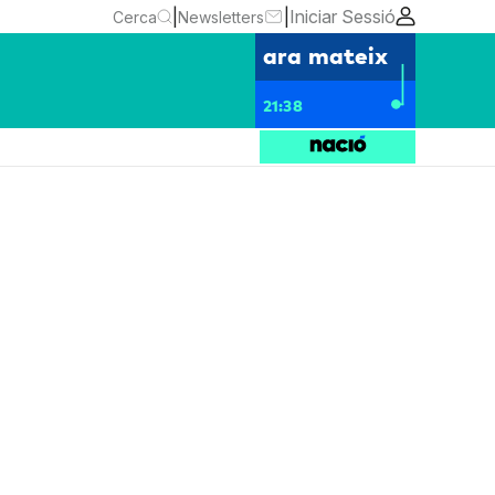
|
|
Iniciar Sessió
Cerca
Newsletters
ara mateix
21:38