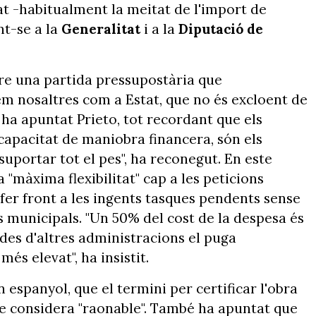
at -habitualment la meitat de l'import de
nt-se a la
Generalitat
i a la
Diputació de
e una partida pressupostària que
 nosaltres com a Estat, que no és excloent de
, ha apuntat Prieto, tot recordant que els
capacitat de maniobra financera, són els
uportar tot el pes", ha reconegut. En este
 "màxima flexibilitat" cap a les peticions
fer front a les ingents tasques pendents sense
 municipals. "Un 50% del cost de la despesa és
udes d'altres administracions el puga
s elevat", ha insistit.
n espanyol, que el termini per certificar l'obra
e considera "raonable". També ha apuntat que