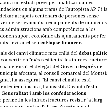
abora un estudi previ per analitzar quines
ndacions en alguns trams de l'autopista AP-7 i l
 deixar atrapats centenars de persones sense
aver de ser evacuats a equipaments de municipis
t les administracions amb competències a les
ue donen suport econòmic als Ajuntaments per fer
ats i evitar el seu
col·lapse financer
.
als del canvi climàtic més enllà del
debat polític
 convertir en "més resilients" les infraestructure
í ho ha defensat el delegat del Govern després de
unicipis afectats, al consell comarcal del Montsi
a", ha assegurat. "El canvi climàtic està
enteníem fins ara", ha insistit. Davant d'esta
a
Generalitat i amb les confederacions
permetin les infraestructures resistir "a llarg
 xarxa viària, entre d'altres. En este àmbit,