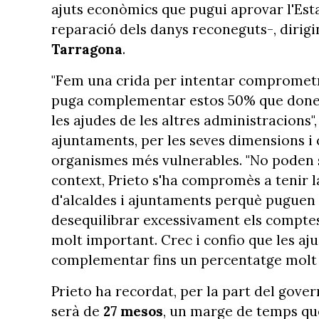
ajuts econòmics que pugui aprovar l'Est
reparació dels danys reconeguts-, dirigi
Tarragona
.
"Fem una crida per intentar comprometr
puga complementar estos 50% que donem
les ajudes de les altres administracions"
ajuntaments, per les seves dimensions i 
organismes més vulnerables. "No poden s
context, Prieto s'ha compromès a tenir la
d'alcaldes i ajuntaments perquè puguen 
desequilibrar excessivament els comptes
molt important. Crec i confio que les aj
complementar fins un percentatge molt mé
Prieto ha recordat, per la part del gover
serà de
27 mesos
, un marge de temps qu