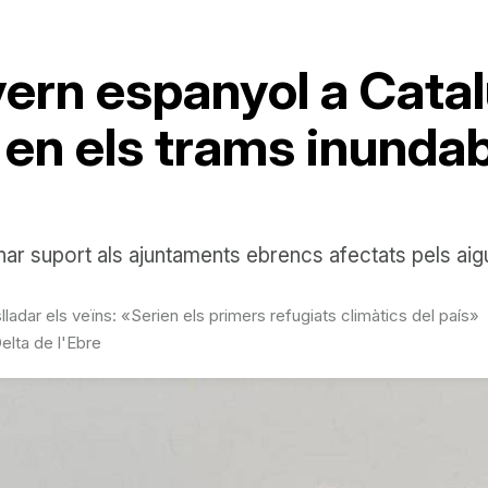
vern espanyol a Cata
 en els trams inundab
onar suport als ajuntaments ebrencs afectats pels aig
ladar els veïns: «Serien els primers refugiats climàtics del país»
elta de l'Ebre