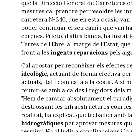
que la Direcció General de Carreteres el
mesures cal prendre per resoldre les inu
carretera N-340, que en esta ocasió van
poder continuar el seu camí i que van h
ebrencs. Prieto, d'altra banda, ha insta
Terres de l'Ebre, al marge de l'Estat, q
front a les
ingents reparacions
pels aigu
Cal apostar per reconèixer els efectes re
ideològic
, actuant de forma efectiva per
actuals, "tal i com es fa a la costa". Aix
reunir-se amb alcaldes i regidors dels m
"Hem de canviar absolutament el paradigm
destrossant les infraestructures com les 
realitat, ha explicat que treballen amb l
hidrogràfiques
per aprovar mesures que 
termini". Ha al·ludit a canalitzacions i la