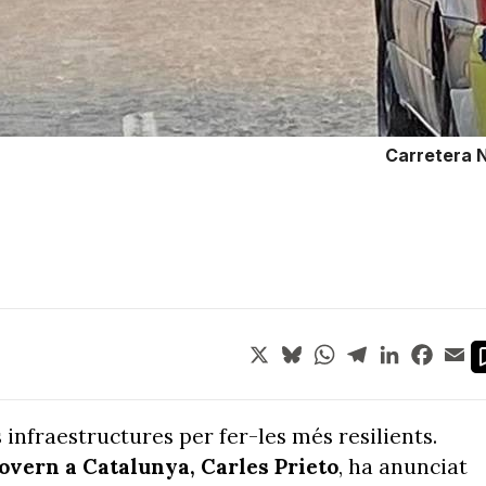
Carretera N
X
Bluesky
WhatsApp
Telegram
LinkedIn
Face
Em
 infraestructures per fer-les més resilients.
overn a Catalunya, Carles Prieto
, ha anunciat