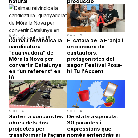
natural
producció
SOCIETAT
SOCIETAT
Dalmau reivindica la
El català de la Franja i
candidatura
un concurs de
“guanyadora” de
cantautors,
Móra la Nova per
protagonistes del
convertir Catalunya
segon Festival Posa-
en “un referent” en
hi Tu l'Accent
IA
SOCIETAT
SOCIETAT
Surten a concurs les
De «tat» a «poval»:
obres dels dos
30 paraules i
projectes per
expressions que
transformar la façana
només entendràs si