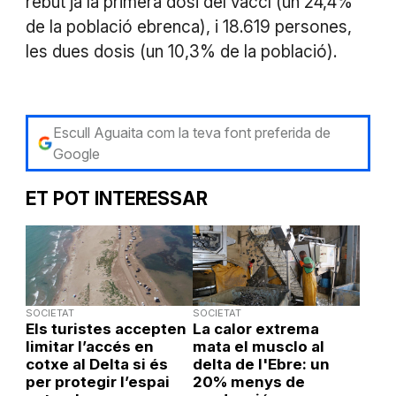
rebut ja la primera dosi del vaccí (un 24,4%
de la població ebrenca), i 18.619 persones,
les dues dosis (un 10,3% de la població).
Escull Aguaita com la teva font preferida de
Google
ET POT INTERESSAR
SOCIETAT
SOCIETAT
Els turistes accepten
La calor extrema
limitar l’accés en
mata el musclo al
cotxe al Delta si és
delta de l'Ebre: un
per protegir l’espai
20% menys de