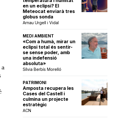
temperatura i humitat
en un eclipsi? El
Meteocat enviarà tres
globus sonda
Arnau Urgell i Vidal
MEDI AMBIENT
«Com a humà, mirar un
eclipsi total és sentir-
se sense poder, amb
una indefensió
absoluta»
 a
Sílvia Berbís Morelló
s
PATRIMONI
Amposta recupera les
é
Cases del Castell i
culmina un projecte
estratègic
ACN