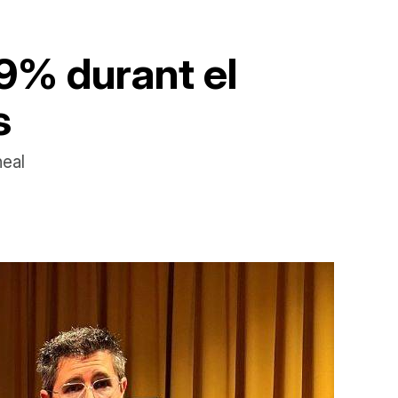
9% durant el
s
neal