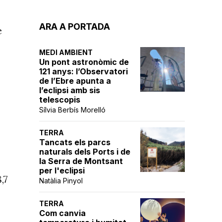
ARA A PORTADA
e
MEDI AMBIENT
Un pont astronòmic de
121 anys: l’Observatori
de l’Ebre apunta a
l’eclipsi amb sis
telescopis
Sílvia Berbís Morelló
TERRA
Tancats els parcs
naturals dels Ports i de
la Serra de Montsant
per l'eclipsi
,7
Natàlia Pinyol
TERRA
Com canvia