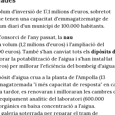
cades
lum d'inversió de 17,1 milions d'euros, sobretot
que tenen una capacitat d'emmagatzematge de
um diari d'un municipi de 100.000 habitants.
onsorci de l'any passat, la
nau
volum (1,2 milions d'euros) i l'ampliació del
0 euros). També s'han canviat tots els
dipòsits 
rar la potabilització de l'aigua i s'han instal·lat
ros) per millorar l'eficiència del bombeig d'aigua
sit d'aigua crua a la planta de l'Ampolla (13
magatzemada "i més capacitat de resposta" en c
la tardor, es renovaran i milloraran les cambres 
l'equipament analític del laboratori (600.000
rgànics en baixa concentració a l'aigua.
 galeria soterrada per reparar el tram de