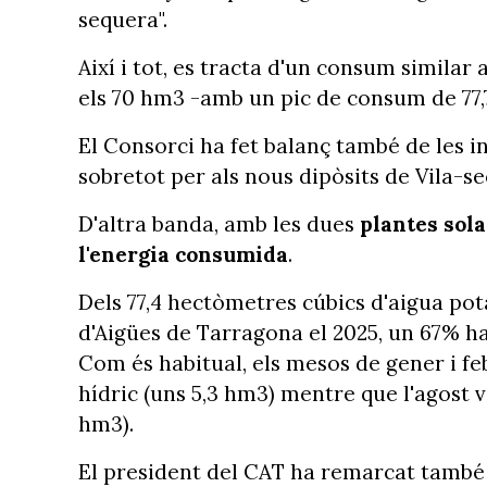
sequera".
Així i tot, es tracta d'un consum similar
els 70 hm3 -amb un pic de consum de 77,
El Consorci ha fet balanç també de les i
sobretot per als nous dipòsits de Vila-sec
D'altra banda, amb les dues
plantes sol
l'energia consumida
.
Dels 77,4 hectòmetres cúbics d'aigua pota
d'Aigües de Tarragona el 2025, un 67% ha
Com és habitual, els mesos de gener i f
hídric (uns 5,3 hm3) mentre que l'agost 
hm3).
El president del CAT ha remarcat també