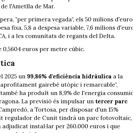
de l'Ametlla de Mar.
pera, "per primera vegada", els 50 milions d'euro
sa fixa, 5,8 a despesa variable, 7,6 milions d'eur
ACA, i a les comunitats de regants del Delta.
de 0,5604 euros per metre cúbic.
tica
el 2025 un
99,86% d'eficiència hidràulica
a la
n aprofitament gairebé utòpic i remarcable",
ci també ha produït un 8,9% de l'energia consumi
rragona. La previsió és impulsar un
tercer parc
 Campredó, a Tortosa, per disposar d'un 15%
t regulador de Cunit tindrà un parc fotovoltaic,
 adjudicat instal·lar per 260.000 euros i que