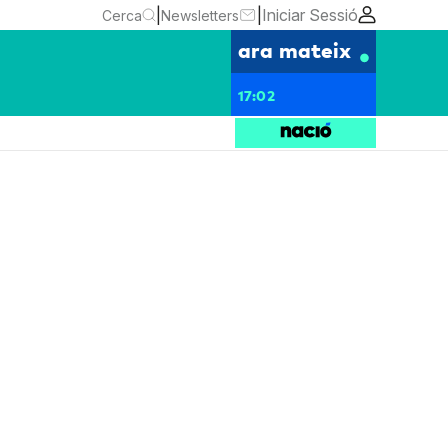
|
|
Iniciar Sessió
Cerca
Newsletters
ara mateix
17:02