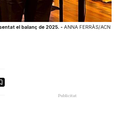
esentat el balanç de 2025. -
ANNA FERRÀS/ACN
book
ail