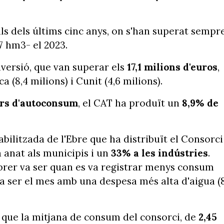
 als dels últims cinc anys, on s'han superat sempr
7 hm3- el 2023.
nversió, que van superar els
17,1 milions d'euros
,
a (8,4 milions) i Cunit (4,6 milions).
ars d'autoconsum
, el CAT ha produït un
8,9% de
bilitzada de l'Ebre que ha distribuït el Consorci
 anat als municipis i un
33% a les indústries
.
ebrer va ser quan es va registrar menys consum
va ser el mes amb una despesa més alta d'aigua (8
 que la mitjana de consum del consorci, de
2,45