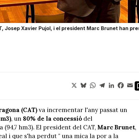
T, Josep Xavier Pujol, i el president Marc Brunet han pr
X
Bluesky
WhatsApp
Telegram
LinkedIn
Face
Em
rragona (CAT)
va incrementar l'any passat un
hm3)
, un
80% de la concessió
del
 (94,7 hm3). El president del CAT,
Marc Brunet
,
al i que s'ha perdut " una mica la por a la