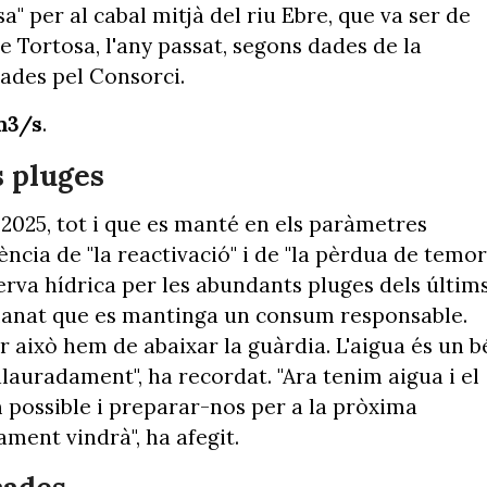
a" per al cabal mitjà del riu Ebre, que va ser de
e Tortosa, l'any passat, segons dades de la
ades pel Consorci.
m3/s
.
s pluges
2025, tot i que es manté en els paràmetres
ència de "la reactivació" i de "la pèrdua de temor
serva hídrica per les abundants pluges dels últim
manat que es mantinga un consum responsable.
r això hem de abaixar la guàrdia. L'aigua és un b
malauradament", ha recordat. "Ara tenim aigua i el
 possible i preparar-nos per a la pròxima
ment vindrà", ha afegit.