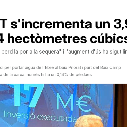
T s'incrementa un 3,
,4 hectòmetres cúbic
erd la por a la sequera" i l'augment d'ús ha sigut li
 per portar aigua de l'Ebre al baix Priorat i part del Baix Camp
cia de la xarxa: només hi ha un 0,14% de pèrdues