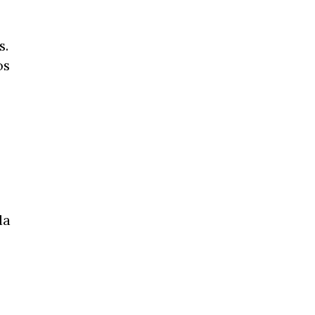
s.
os
da