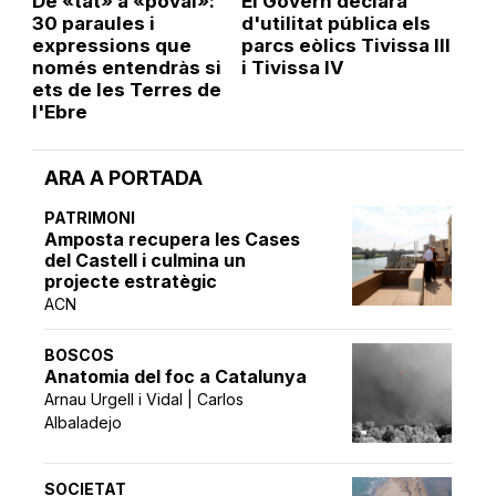
De «tat» a «poval»:
El Govern declara
30 paraules i
d'utilitat pública els
expressions que
parcs eòlics Tivissa III
només entendràs si
i Tivissa IV
ets de les Terres de
l'Ebre
ARA A PORTADA
PATRIMONI
Amposta recupera les Cases
del Castell i culmina un
projecte estratègic
ACN
BOSCOS
Anatomia del foc a Catalunya
Arnau Urgell i Vidal | Carlos
Albaladejo
SOCIETAT