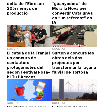
delta de l'Ebre: un
“guanyadora” de
20% menys de
Móra la Nova per
producció
convertir Catalunya
en “un referent” en
IA
SOCIETAT
SOCIETAT
El català de la Franja i
Surten a concurs les
un concurs de
obres dels dos
cantautors,
projectes per
protagonistes del
transformar la façana
segon Festival Posa-
fluvial de Tortosa
hi Tu l'Accent
SOCIETAT
SOCIETAT