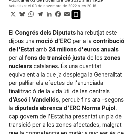
Publicat el 03 de novembre de 2022 a les 19:29
Actualitzat el 03 de novembre de 2022 a les 20:16
X
Bluesky
WhatsApp
Telegram
LinkedIn
Facebook
Email
El
Congrés
dels
Diputats
ha rebutjat este
dijous una
moció
d'ERC
per a la
contribució
de
l'Estat
amb
24
milions
d'euros
anuals
per al
fons
de
transició
justa
de les
zones
nuclears
catalanes. És una quantitat
equivalent a la que ja desplega la Generalitat
per pal·liar els efectes de l'anunciada
finalització de la vida útil de les centrals
d'Ascó
i
Vandellós
, perquè fins ara –segons
la
diputada ebrenca
d'ERC
Norma
Pujol
,
cap govern de l'Estat ha presentat un pla de
transició per a les zones afectades, malgrat
que la competència en matèria nuclear és de