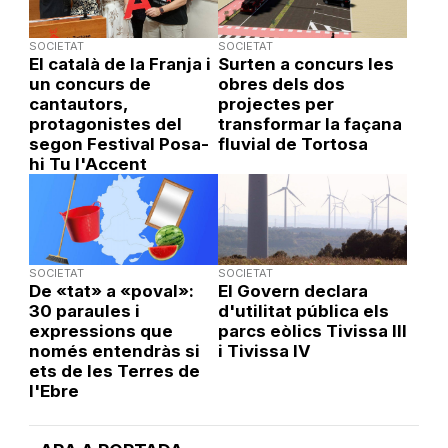
SOCIETAT
SOCIETAT
El català de la Franja i
Surten a concurs les
un concurs de
obres dels dos
cantautors,
projectes per
protagonistes del
transformar la façana
segon Festival Posa-
fluvial de Tortosa
hi Tu l'Accent
SOCIETAT
SOCIETAT
De «tat» a «poval»:
El Govern declara
30 paraules i
d'utilitat pública els
expressions que
parcs eòlics Tivissa III
només entendràs si
i Tivissa IV
ets de les Terres de
l'Ebre