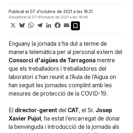
Publicat el 07 d’octubre de 2021 a les 18:21
Actualitzat el 07 d’octubre de 2021 a les 18:45
X
Bluesky
WhatsApp
Telegram
LinkedIn
Facebook
Email
Enguany la jornada s’ha dut a terme de
manera telemàtica per al personal extern del
Consorci
d'aigües de Tarragona
mentre
que els treballadors i treballadores del
laboratori s’han reunit a l’Aula de l’Aigua on
han seguit les jornades complint amb les
mesures de protecció de la COVID-19.
El
director
-
gerent
del
CAT
, el Sr.
Josep
Xavier
Pujol
, ha estat l’encarregat de donar
la benvinguda i introducció de la jornada als