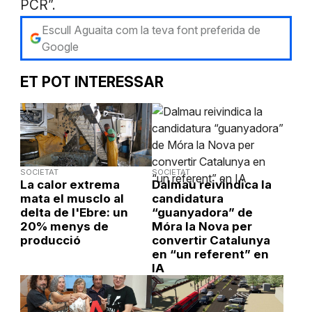
PCR”.
Escull Aguaita com la teva font preferida de
Google
ET POT INTERESSAR
SOCIETAT
SOCIETAT
La calor extrema
Dalmau reivindica la
mata el musclo al
candidatura
delta de l'Ebre: un
“guanyadora” de
20% menys de
Móra la Nova per
producció
convertir Catalunya
en “un referent” en
IA