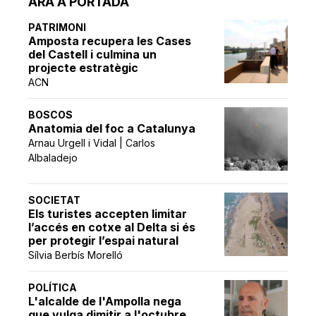
ARA A PORTADA
PATRIMONI
Amposta recupera les Cases
del Castell i culmina un
projecte estratègic
ACN
BOSCOS
Anatomia del foc a Catalunya
Arnau Urgell i Vidal | Carlos
Albaladejo
SOCIETAT
Els turistes accepten limitar
l’accés en cotxe al Delta si és
per protegir l’espai natural
Sílvia Berbís Morelló
POLÍTICA
L'alcalde de l'Ampolla nega
que vulga dimitir a l'octubre