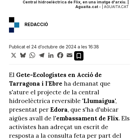
Central hidroelèctrica de Flix, en una imatge d'arxiu. |
Aguaita.cat -
| AGUAITA.CAT
REDACCIÓ
Publicat el 24 d’octubre de 2024 a les 16:38
X
Bluesky
WhatsApp
Telegram
LinkedIn
Facebook
Email
El
Gete-Ecologistes en Acció de
Tarragona i l'Ebre
ha demanat que
s'ature el projecte de la central
hidroelèctrica reversible '
Llumaigua
',
presentat per
Edora
, que s'ha d'ubicar
aigües avall de l'
embassament de Flix
. Els
activistes han adreçat un escrit de
resposta a la consulta feta per part del