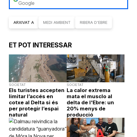
Google
ARXIVAT A
MEDI AMBIENT
RIBERA D'EBRE
ET POT INTERESSAR
SOCIETAT
SOCIETAT
Els turistes accepten
La calor extrema
limitar l’accés en
mata el musclo al
cotxe al Delta si és
delta de l'Ebre: un
per protegir l’espai
20% menys de
natural
producció