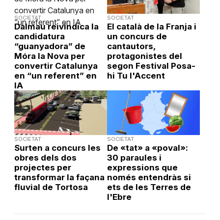
SOCIETAT
SOCIETAT
Dalmau reivindica la
El català de la Franja i
candidatura
un concurs de
“guanyadora” de
cantautors,
Móra la Nova per
protagonistes del
convertir Catalunya
segon Festival Posa-
en “un referent” en
hi Tu l'Accent
IA
SOCIETAT
SOCIETAT
Surten a concurs les
De «tat» a «poval»:
obres dels dos
30 paraules i
projectes per
expressions que
transformar la façana
només entendràs si
fluvial de Tortosa
ets de les Terres de
l'Ebre