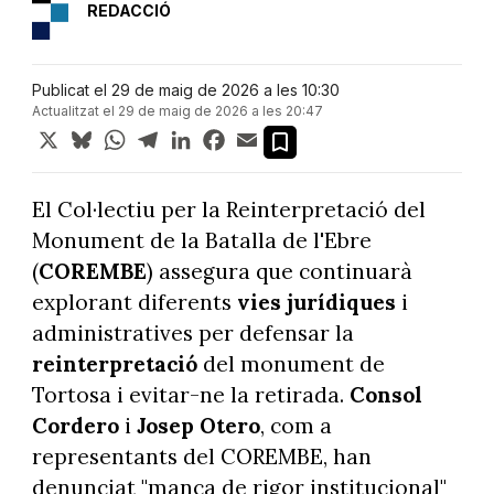
REDACCIÓ
Publicat el 29 de maig de 2026 a les 10:30
Actualitzat el 29 de maig de 2026 a les 20:47
X
Bluesky
WhatsApp
Telegram
LinkedIn
Facebook
Email
El Col·lectiu per la Reinterpretació del
Monument de la Batalla de l'Ebre
(
COREMBE
) assegura que continuarà
explorant diferents
vies jurídiques
i
administratives per defensar la
reinterpretació
del monument de
Tortosa i evitar-ne la retirada.
Consol
Cordero
i
Josep Otero
, com a
representants del COREMBE, han
denunciat "manca de rigor institucional"