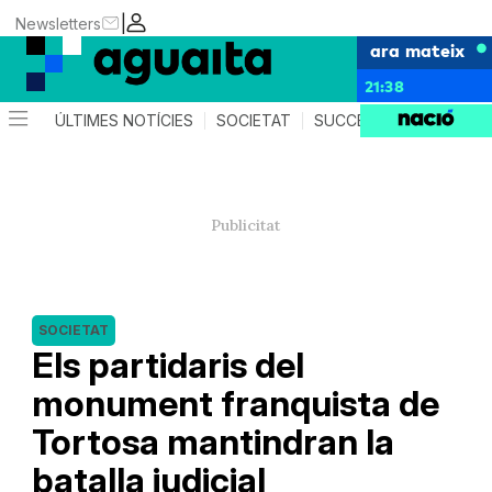
|
Newsletters
ara mateix
21:38
ÚLTIMES NOTÍCIES
SOCIETAT
SUCCESSOS
AGEND
SOCIETAT
Els partidaris del
monument franquista de
Tortosa mantindran la
batalla judicial