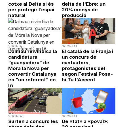
cotxe al Delta si és
delta de l'Ebre: un
per protegir l’espai
20% menys de
natural
producció
SOCIETAT
SOCIETAT
Dalmau reivindica la
El català de la Franja i
candidatura
un concurs de
“guanyadora” de
cantautors,
Móra la Nova per
protagonistes del
convertir Catalunya
segon Festival Posa-
en “un referent” en
hi Tu l'Accent
IA
SOCIETAT
SOCIETAT
Surten a concurs les
De «tat» a «poval»: