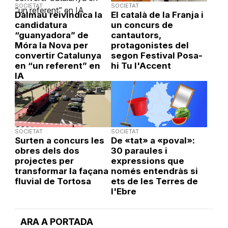
SOCIETAT
SOCIETAT
Dalmau reivindica la
El català de la Franja i
candidatura
un concurs de
“guanyadora” de
cantautors,
Móra la Nova per
protagonistes del
convertir Catalunya
segon Festival Posa-
en “un referent” en
hi Tu l'Accent
IA
SOCIETAT
SOCIETAT
Surten a concurs les
De «tat» a «poval»:
obres dels dos
30 paraules i
projectes per
expressions que
transformar la façana
només entendràs si
fluvial de Tortosa
ets de les Terres de
l'Ebre
ARA A PORTADA