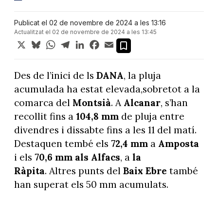
Publicat el 02 de novembre de 2024 a les 13:16
Actualitzat el 02 de novembre de 2024 a les 13:45
X
Bluesky
WhatsApp
Telegram
LinkedIn
Facebook
Email
Des de l’inici de ls
DANA
, la pluja
acumulada ha estat elevada,sobretot a la
comarca del
Montsià
. A
Alcanar
, s’han
recollit fins a
104,8 mm
de pluja entre
divendres i dissabte fins a les 11 del matí.
Destaquen tembé els
72,4 mm
a
Amposta
i els
70,6 mm
als Alfacs
, a
la
Ràpita
. Altres punts del
Baix Ebre
també
han superat els 50 mm acumulats.