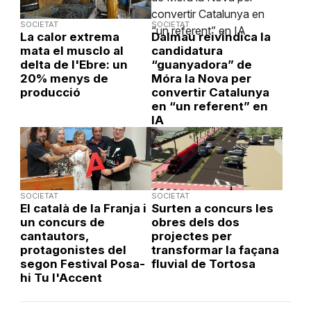
SOCIETAT
SOCIETAT
La calor extrema
Dalmau reivindica la
mata el musclo al
candidatura
delta de l'Ebre: un
“guanyadora” de
20% menys de
Móra la Nova per
producció
convertir Catalunya
en “un referent” en
IA
SOCIETAT
SOCIETAT
El català de la Franja i
Surten a concurs les
un concurs de
obres dels dos
cantautors,
projectes per
protagonistes del
transformar la façana
segon Festival Posa-
fluvial de Tortosa
hi Tu l'Accent