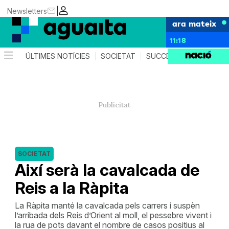
|
Newsletters
ara mateix
11:18
ÚLTIMES NOTÍCIES
SOCIETAT
SUCCESSOS
AGEND
SOCIETAT
Així serà la cavalcada de
Reis a la Ràpita
La Ràpita manté la cavalcada pels carrers i suspèn
l’arribada dels Reis d’Orient al moll, el pessebre vivent i
la rua de pots davant el nombre de casos positius al