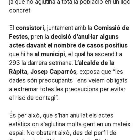
ja que no aglutina a tota la població en un lloc
concret.
El
consistori
, juntament amb la
Comissió
de
Festes
, pren la
decisió
d’anul·lar
alguns
actes
davant
el
nombre
de
casos
positius
que hi ha
al
municipi
, el qual ha ascendit a
293 la darrera setmana.
L’alcalde
de
la
Ràpita
,
Josep
Caparrós
, exposa que “les
dades són preocupants i ens veiem obligats
a extremar totes les precaucions per evitar
el risc de contagi”.
És per això, que s’han anul·lat els actes
estàtics on s’aglutina molta gent en un mateix
espai. No obstant això, des del perfil de