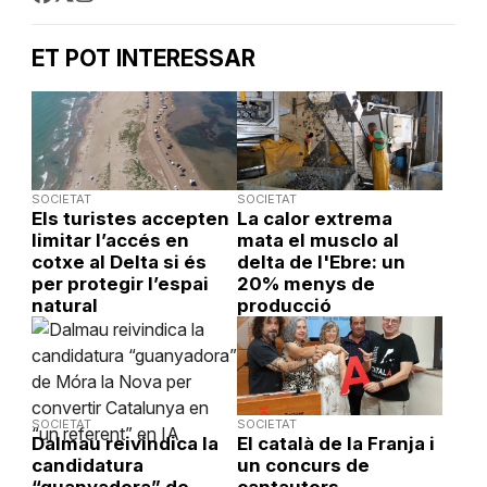
ET POT INTERESSAR
SOCIETAT
SOCIETAT
Els turistes accepten
La calor extrema
limitar l’accés en
mata el musclo al
cotxe al Delta si és
delta de l'Ebre: un
per protegir l’espai
20% menys de
natural
producció
SOCIETAT
SOCIETAT
Dalmau reivindica la
El català de la Franja i
candidatura
un concurs de
“guanyadora” de
cantautors,