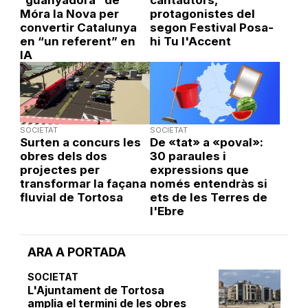
Móra la Nova per
protagonistes del
convertir Catalunya
segon Festival Posa-
en “un referent” en
hi Tu l'Accent
IA
SOCIETAT
SOCIETAT
Surten a concurs les
De «tat» a «poval»:
obres dels dos
30 paraules i
projectes per
expressions que
transformar la façana
només entendràs si
fluvial de Tortosa
ets de les Terres de
l'Ebre
ARA A PORTADA
SOCIETAT
L'Ajuntament de Tortosa
amplia el termini de les obres