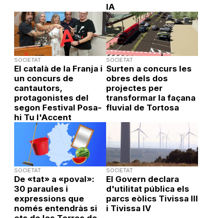
IA
SOCIETAT
SOCIETAT
El català de la Franja i
Surten a concurs les
un concurs de
obres dels dos
cantautors,
projectes per
protagonistes del
transformar la façana
segon Festival Posa-
fluvial de Tortosa
hi Tu l'Accent
SOCIETAT
SOCIETAT
De «tat» a «poval»:
El Govern declara
30 paraules i
d'utilitat pública els
expressions que
parcs eòlics Tivissa III
només entendràs si
i Tivissa IV