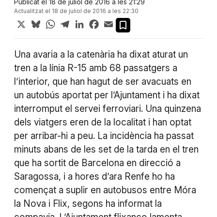
Publicat el 18 de juliol de 2016 a les 21:29
Actualitzat el 18 de juliol de 2016 a les 22:30
X
Bluesky
WhatsApp
Telegram
LinkedIn
Facebook
Email
Una avaria a la catenària ha dixat aturat un
tren a la línia R-15 amb 68 passatgers a
l’interior, que han hagut de ser avacuats en
un autobús aportat per l’Ajuntament i ha dixat
interromput el servei ferroviari. Una quinzena
dels viatgers eren de la localitat i han optat
per arribar-hi a peu. La incidència ha passat
minuts abans de les set de la tarda en el tren
que ha sortit de Barcelona en direcció a
Saragossa, i a hores d’ara Renfe ho ha
començat a suplir en autobusos entre Móra
la Nova i Flix, segons ha informat la