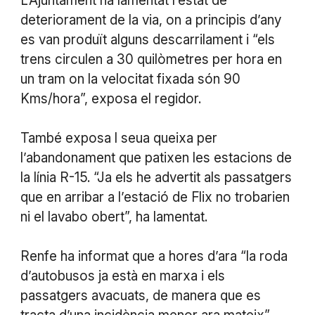
L’Ajuntament ha lamentat l’estat de
deteriorament de la via, on a principis d’any
es van produït alguns descarrilament i “els
trens circulen a 30 quilòmetres per hora en
un tram on la velocitat fixada són 90
Kms/hora”, exposa el regidor.
També exposa l seua queixa per
l’abandonament que patixen les estacions de
la línia R-15. “Ja els he advertit als passatgers
que en arribar a l’estació de Flix no trobarien
ni el lavabo obert”, ha lamentat.
Renfe ha informat que a hores d’ara “la roda
d’autobusos ja està en marxa i els
passatgers avacuats, de manera que es