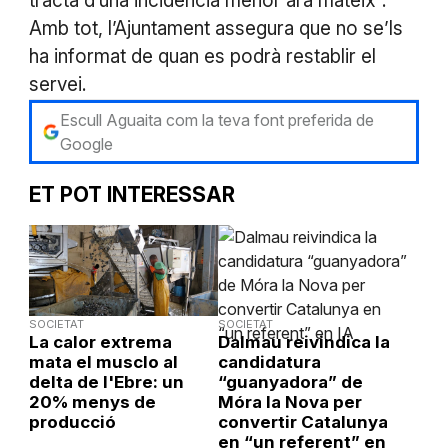
tracta d’una incidència menor ara mateix”.
Amb tot, l’Ajuntament assegura que no se’ls
ha informat de quan es podrà restablir el
servei.
Escull Aguaita com la teva font preferida de
Google
ET POT INTERESSAR
SOCIETAT
SOCIETAT
La calor extrema
Dalmau reivindica la
mata el musclo al
candidatura
delta de l'Ebre: un
“guanyadora” de
20% menys de
Móra la Nova per
producció
convertir Catalunya
en “un referent” en