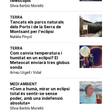
telescopis
Sílvia Berbís Morelló
TERRA
Tancats els parcs naturals
dels Ports i de la Serra de
Montsant per l'eclipsi
Natàlia Pinyol
TERRA
Com canvia temperatura i
humitat en un eclipsi? El
Meteocat enviarà tres globus
sonda
Arnau Urgell i Vidal
MEDI AMBIENT
«Com a humà, mirar un eclipsi
total és sentir-se sense
poder, amb una indefensió
absoluta»
Sílvia Berbís Morelló