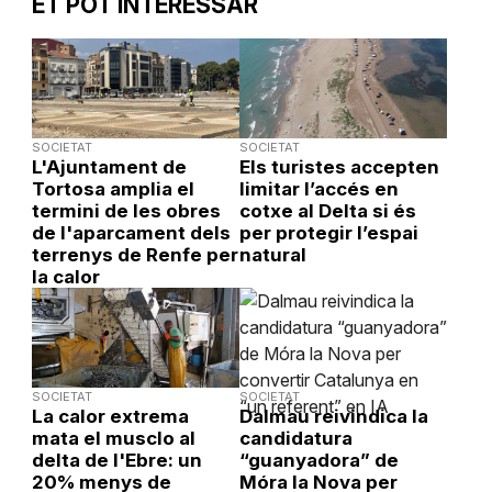
ET POT INTERESSAR
SOCIETAT
SOCIETAT
L'Ajuntament de
Els turistes accepten
Tortosa amplia el
limitar l’accés en
termini de les obres
cotxe al Delta si és
de l'aparcament dels
per protegir l’espai
terrenys de Renfe per
natural
la calor
SOCIETAT
SOCIETAT
La calor extrema
Dalmau reivindica la
mata el musclo al
candidatura
delta de l'Ebre: un
“guanyadora” de
20% menys de
Móra la Nova per