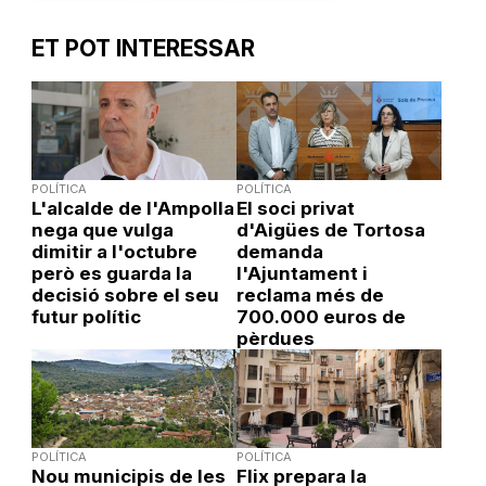
ET POT INTERESSAR
POLÍTICA
POLÍTICA
L'alcalde de l'Ampolla
El soci privat
nega que vulga
d'Aigües de Tortosa
dimitir a l'octubre
demanda
però es guarda la
l'Ajuntament i
decisió sobre el seu
reclama més de
futur polític
700.000 euros de
pèrdues
POLÍTICA
POLÍTICA
Nou municipis de les
Flix prepara la