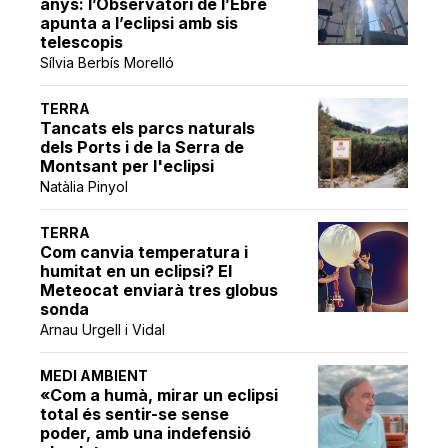
anys: l’Observatori de l’Ebre
apunta a l’eclipsi amb sis
telescopis
Sílvia Berbís Morelló
TERRA
Tancats els parcs naturals
dels Ports i de la Serra de
Montsant per l'eclipsi
Natàlia Pinyol
TERRA
Com canvia temperatura i
humitat en un eclipsi? El
Meteocat enviarà tres globus
sonda
Arnau Urgell i Vidal
MEDI AMBIENT
«Com a humà, mirar un eclipsi
total és sentir-se sense
poder, amb una indefensió