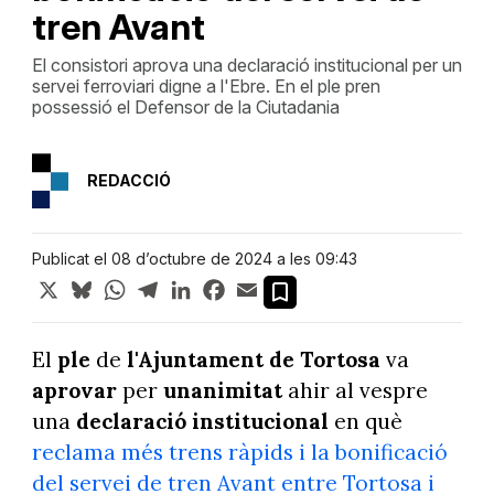
tren Avant
El consistori aprova una declaració institucional per un
servei ferroviari digne a l'Ebre. En el ple pren
possessió el Defensor de la Ciutadania
REDACCIÓ
Publicat el 08 d’octubre de 2024 a les 09:43
X
Bluesky
WhatsApp
Telegram
LinkedIn
Facebook
Email
El
ple
de
l'Ajuntament de Tortosa
va
aprovar
per
unanimitat
ahir al vespre
una
declaració institucional
en què
reclama més trens ràpids i la bonificació
del servei de tren Avant entre Tortosa i