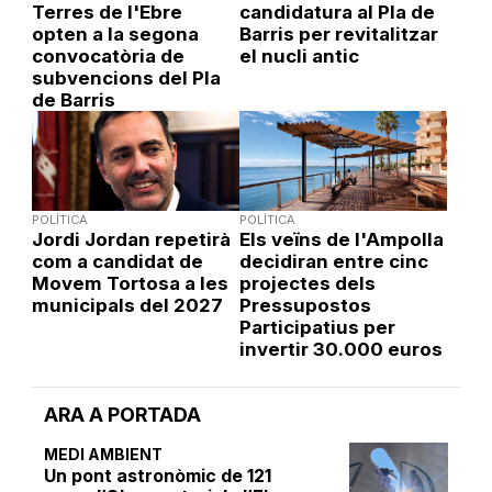
Terres de l'Ebre
candidatura al Pla de
opten a la segona
Barris per revitalitzar
convocatòria de
el nucli antic
subvencions del Pla
de Barris
POLÍTICA
POLÍTICA
Jordi Jordan repetirà
Els veïns de l'Ampolla
com a candidat de
decidiran entre cinc
Movem Tortosa a les
projectes dels
municipals del 2027
Pressupostos
Participatius per
invertir 30.000 euros
ARA A PORTADA
MEDI AMBIENT
Un pont astronòmic de 121