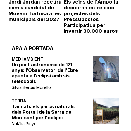
Jordi Jordan repetirà
Els veïns de l'Ampolla
com a candidat de
decidiran entre cinc
Movem Tortosa a les
projectes dels
municipals del 2027
Pressupostos
Participatius per
invertir 30.000 euros
ARA A PORTADA
MEDI AMBIENT
Un pont astronòmic de 121
anys: l’Observatori de l’Ebre
apunta a l’eclipsi amb sis
telescopis
Sílvia Berbís Morelló
TERRA
Tancats els parcs naturals
dels Ports i de la Serra de
Montsant per l'eclipsi
Natàlia Pinyol