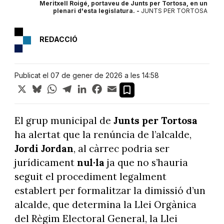
Meritxell Roigé, portaveu de Junts per Tortosa, en un
plenari d'esta legislatura. -
JUNTS PER TORTOSA
REDACCIÓ
Publicat el 07 de gener de 2026 a les 14:58
X
Bluesky
WhatsApp
Telegram
LinkedIn
Facebook
Email
El grup municipal de
Junts per Tortosa
ha alertat que la renúncia de l’alcalde,
Jordi Jordan
, al càrrec podria ser
jurídicament
nul·la
ja que no s’hauria
seguit el procediment legalment
establert per formalitzar la dimissió d’un
alcalde, que determina la Llei Orgànica
del Règim Electoral General, la Llei