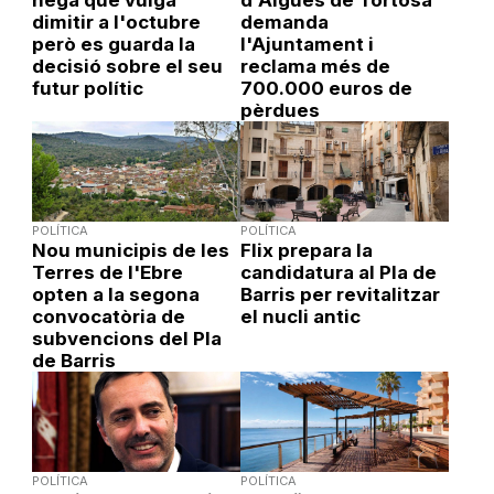
nega que vulga
d'Aigües de Tortosa
dimitir a l'octubre
demanda
però es guarda la
l'Ajuntament i
decisió sobre el seu
reclama més de
futur polític
700.000 euros de
pèrdues
POLÍTICA
POLÍTICA
Nou municipis de les
Flix prepara la
Terres de l'Ebre
candidatura al Pla de
opten a la segona
Barris per revitalitzar
convocatòria de
el nucli antic
subvencions del Pla
de Barris
POLÍTICA
POLÍTICA