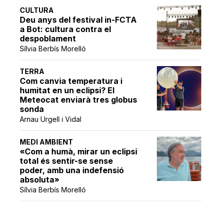
CULTURA
Deu anys del festival in-FCTA
a Bot: cultura contra el
despoblament
Sílvia Berbís Morelló
TERRA
Com canvia temperatura i
humitat en un eclipsi? El
Meteocat enviarà tres globus
sonda
Arnau Urgell i Vidal
MEDI AMBIENT
«Com a humà, mirar un eclipsi
total és sentir-se sense
poder, amb una indefensió
absoluta»
Sílvia Berbís Morelló