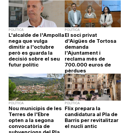
POLÍTICA
POLÍTICA
L'alcalde de l'Ampolla
El soci privat
nega que vulga
d'Aigües de Tortosa
dimitir a l'octubre
demanda
però es guarda la
l'Ajuntament i
decisió sobre el seu
reclama més de
futur polític
700.000 euros de
pèrdues
POLÍTICA
POLÍTICA
Nou municipis de les
Flix prepara la
Terres de l'Ebre
candidatura al Pla de
opten a la segona
Barris per revitalitzar
convocatòria de
el nucli antic
subvencions del Pla