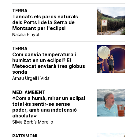
TERRA
Tancats els parcs naturals
dels Ports i de la Serra de
Montsant per l'eclipsi
Natàlia Pinyol
TERRA
Com canvia temperatura i
humitat en un eclipsi? El
Meteocat enviarà tres globus
sonda
Arnau Urgell i Vidal
MEDI AMBIENT
«Com a humà, mirar un eclipsi
total és sentir-se sense
poder, amb una indefensió
absoluta»
Sílvia Berbís Morelló
PATRIMONI