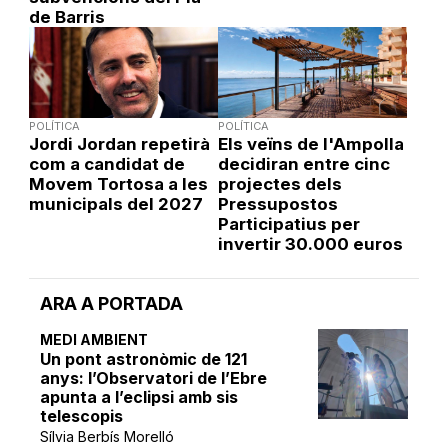
de Barris
POLÍTICA
POLÍTICA
Jordi Jordan repetirà
Els veïns de l'Ampolla
com a candidat de
decidiran entre cinc
Movem Tortosa a les
projectes dels
municipals del 2027
Pressupostos
Participatius per
invertir 30.000 euros
ARA A PORTADA
MEDI AMBIENT
Un pont astronòmic de 121
anys: l’Observatori de l’Ebre
apunta a l’eclipsi amb sis
telescopis
Sílvia Berbís Morelló