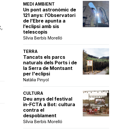
MEDI AMBIENT
Un pont astronòmic de
121 anys: l’Observatori
de l’Ebre apunta a
l’eclipsi amb sis
x,
telescopis
Sílvia Berbís Morelló
TERRA
Tancats els parcs
naturals dels Ports i de
la Serra de Montsant
per l'eclipsi
Natàlia Pinyol
CULTURA
Deu anys del festival
in-FCTA a Bot: cultura
contra el
despoblament
Sílvia Berbís Morelló