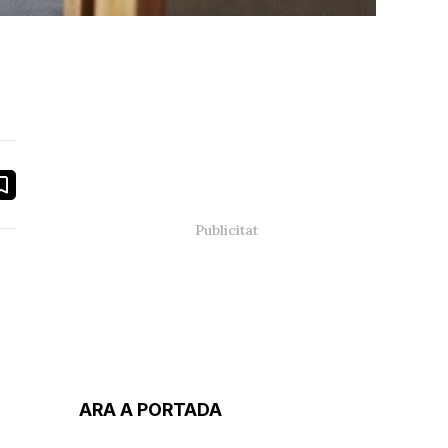
book
ail
ARA A PORTADA