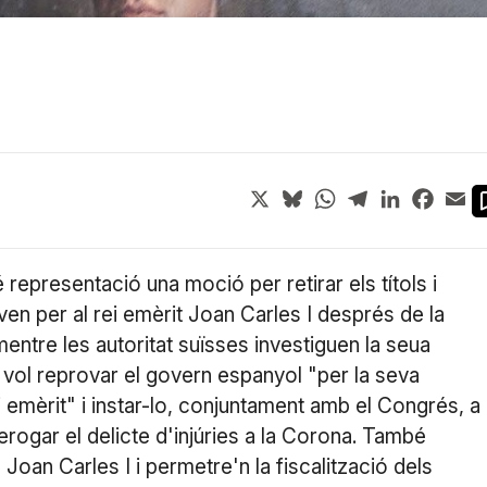
X
Bluesky
WhatsApp
Telegram
LinkedIn
Face
Em
 representació una moció per retirar els títols i
n per al rei emèrit Joan Carles I després de la
ntre les autoritat suïsses investiguen la seua
é vol reprovar el govern espanyol "per la seva
i emèrit" i instar-lo, conjuntament amb el Congrés, a
erogar el delicte d'injúries a la Corona. També
e Joan Carles I i permetre'n la fiscalització dels