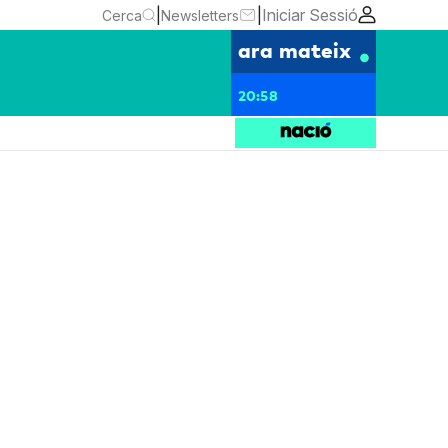
|
|
Iniciar Sessió
Cerca
Newsletters
ara mateix
20:58