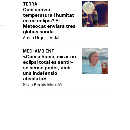
TERRA
Com canvia
temperatura i humitat
en un eclipsi? El
Meteocat enviarà tres
globus sonda
Arnau Urgell i Vidal
MEDI AMBIENT
«Com a humà, mirar un
eclipsi total és sentir-
se sense poder, amb
una indefensió
absoluta»
Sílvia Berbís Morelló