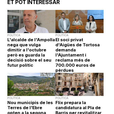
ET POT INTERESSAR
POLÍTICA
POLÍTICA
L'alcalde de l'Ampolla
El soci privat
nega que vulga
d'Aigües de Tortosa
dimitir a l'octubre
demanda
però es guarda la
l'Ajuntament i
decisió sobre el seu
reclama més de
futur polític
700.000 euros de
pèrdues
POLÍTICA
POLÍTICA
Nou municipis de les
Flix prepara la
Terres de l'Ebre
candidatura al Pla de
opten a la segona
Barris per revitalitzar