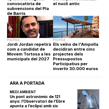
convocatòria de
el nucli antic
subvencions del Pla
de Barris
POLÍTICA
POLÍTICA
Jordi Jordan repetirà
Els veïns de l'Ampolla
com a candidat de
decidiran entre cinc
Movem Tortosa a les
projectes dels
municipals del 2027
Pressupostos
Participatius per
invertir 30.000 euros
ARA A PORTADA
MEDI AMBIENT
Un pont astronòmic de 121
anys: l’Observatori de l’Ebre
apunta a l’eclipsi amb sis