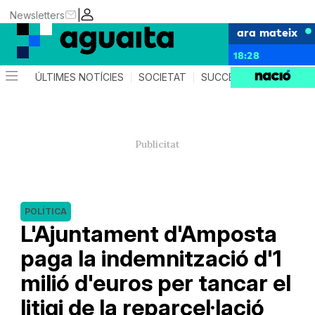
|
Newsletters
ara mateix
18:28
ÚLTIMES NOTÍCIES
SOCIETAT
SUCCESSOS
AGEND
POLÍTICA
L'Ajuntament d'Amposta
paga la indemnització d'1
milió d'euros per tancar el
litigi de la reparcel·lació