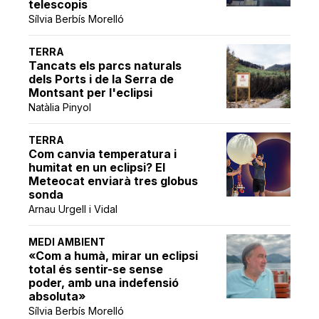
telescopis
Sílvia Berbís Morelló
TERRA
Tancats els parcs naturals
dels Ports i de la Serra de
Montsant per l'eclipsi
Natàlia Pinyol
TERRA
Com canvia temperatura i
humitat en un eclipsi? El
Meteocat enviarà tres globus
sonda
Arnau Urgell i Vidal
MEDI AMBIENT
«Com a humà, mirar un eclipsi
total és sentir-se sense
poder, amb una indefensió
absoluta»
Sílvia Berbís Morelló