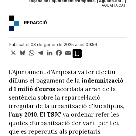
Façana de l'ajuntament d'Amposta. | Aguaita.cat -
|
AGUAITA.CAT
REDACCIÓ
Publicat el 03 de gener de 2025 a les 09:56
X
Bluesky
WhatsApp
Telegram
LinkedIn
Facebook
Email
L'Ajuntament d'Amposta va fer efectiu
dilluns el pagament de la
indemnització
d'1 milió d'euros
acordada arran de la
sentència sobre la reparcel·lació
irregular de la urbanització d'Eucaliptus,
l'
any 2010
. El
TSJC
va ordenar refer les
quotes d’urbanització derivant, per llei,
que es repercutís als propietaris