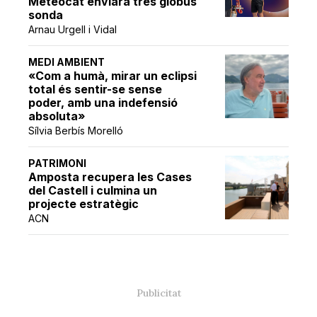
Meteocat enviarà tres globus
sonda
Arnau Urgell i Vidal
MEDI AMBIENT
«Com a humà, mirar un eclipsi
total és sentir-se sense
poder, amb una indefensió
absoluta»
Sílvia Berbís Morelló
PATRIMONI
Amposta recupera les Cases
del Castell i culmina un
projecte estratègic
ACN