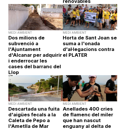
renovables
MEDI AMBIENT
MEDI AMBIENT
Dos milions de
Horta de Sant Joan se
subvenció a
suma a l'onada
l'Ajuntament
d'al·legacions contra
d'Alcanar per adquirir
el PLATER
i enderrocar les
cases del barranc del
Llop
MEDI AMBIENT
MEDI AMBIENT
Descartada una fuita
Anellades 400 cries
d'aigües fecals a la
de flamenc del miler
Caleta de Pepo a
que han nascut
l'Ametlla de Mar
enguany al delta de