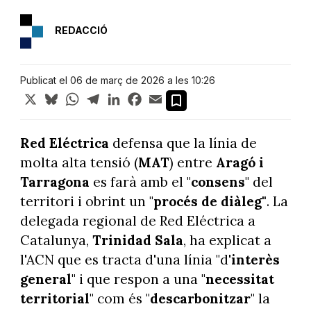
REDACCIÓ
Publicat el 06 de març de 2026 a les 10:26
X
Bluesky
WhatsApp
Telegram
LinkedIn
Facebook
Email
Red Eléctrica
defensa que la línia de
molta alta tensió (
MAT
) entre
Aragó i
Tarragona
es farà amb el "
consens
" del
territori i obrint un "
procés de diàleg"
. La
delegada regional de Red Eléctrica a
Catalunya,
Trinidad Sala
, ha explicat a
l'ACN que es tracta d'una línia "d'
interès
general
" i que respon a una "
necessitat
territorial
" com és "
descarbonitzar
" la