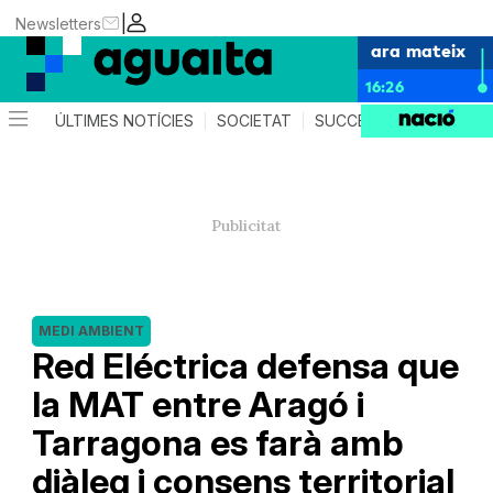
|
Newsletters
ara mateix
16:26
ÚLTIMES NOTÍCIES
SOCIETAT
SUCCESSOS
AGEND
MEDI AMBIENT
Red Eléctrica defensa que
la MAT entre Aragó i
Tarragona es farà amb
diàleg i consens territorial