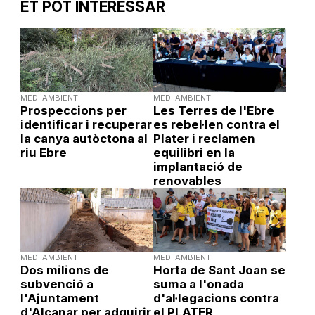
ET POT INTERESSAR
MEDI AMBIENT
MEDI AMBIENT
Prospeccions per
Les Terres de l'Ebre
identificar i recuperar
es rebel·len contra el
la canya autòctona al
Plater i reclamen
riu Ebre
equilibri en la
implantació de
renovables
MEDI AMBIENT
MEDI AMBIENT
Dos milions de
Horta de Sant Joan se
subvenció a
suma a l'onada
l'Ajuntament
d'al·legacions contra
d'Alcanar per adquirir
el PLATER