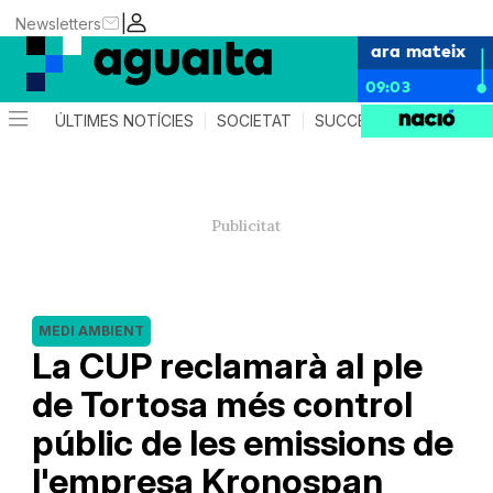
|
Newsletters
ara mateix
09:03
ÚLTIMES NOTÍCIES
SOCIETAT
SUCCESSOS
AGEND
MEDI AMBIENT
La CUP reclamarà al ple
de Tortosa més control
públic de les emissions de
l'empresa Kronospan