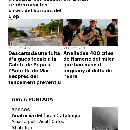
i enderrocar les
cases del barranc del
Llop
MEDI AMBIENT
MEDI AMBIENT
Descartada una fuita
Anellades 400 cries
d'aigües fecals a la
de flamenc del miler
Caleta de Pepo a
que han nascut
l'Ametlla de Mar
enguany al delta de
després del
l'Ebre
tancament preventiu
ARA A PORTADA
BOSCOS
Anatomia del foc a Catalunya
Arnau Urgell i Vidal | Carlos
Albaladejo