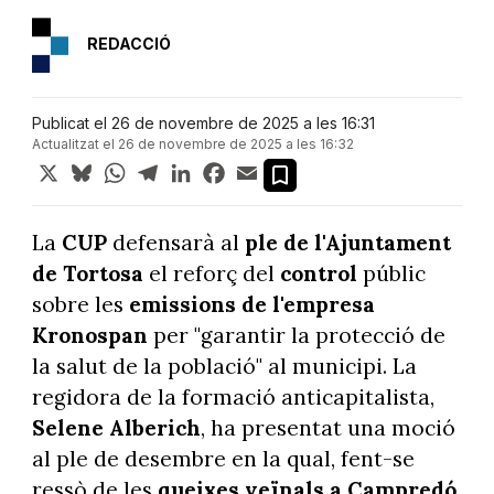
REDACCIÓ
Publicat el 26 de novembre de 2025 a les 16:31
Actualitzat el 26 de novembre de 2025 a les 16:32
X
Bluesky
WhatsApp
Telegram
LinkedIn
Facebook
Email
La
CUP
defensarà al
ple de l'Ajuntament
de Tortosa
el reforç del
control
públic
sobre les
emissions de l'empresa
Kronospan
per "garantir la protecció de
la salut de la població" al municipi. La
regidora de la formació anticapitalista,
Selene Alberich
, ha presentat una moció
al ple de desembre en la qual, fent-se
ressò de les
queixes veïnals a Campredó