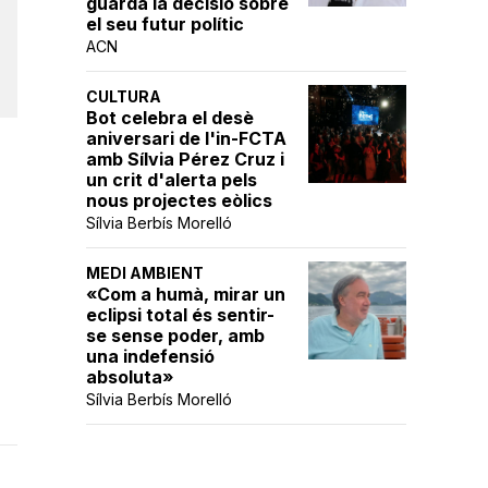
guarda la decisió sobre
el seu futur polític
ACN
CULTURA
Bot celebra el desè
aniversari de l'in-FCTA
amb Sílvia Pérez Cruz i
un crit d'alerta pels
nous projectes eòlics
Sílvia Berbís Morelló
MEDI AMBIENT
«Com a humà, mirar un
eclipsi total és sentir-
se sense poder, amb
una indefensió
absoluta»
Sílvia Berbís Morelló