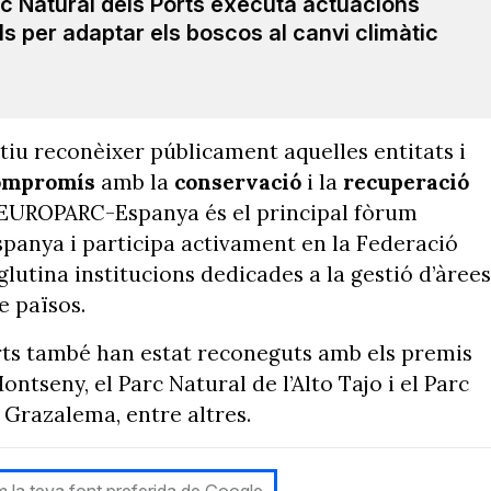
rc Natural dels Ports executa actuacions
ls per adaptar els boscos al canvi climàtic
iu reconèixer públicament aquelles entitats i
ompromís
amb la
conservació
i la
recuperació
t. EUROPARC-Espanya és el principal fòrum
spanya i participa activament en la Federació
utina institucions dedicades a la gestió d’àrees
e països.
rts també han estat reconeguts amb els premis
tseny, el Parc Natural de l’Alto Tajo i el Parc
 Grazalema, entre altres.
 la teva font preferida de Google