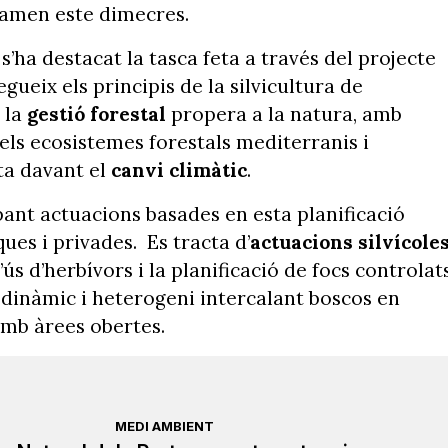
rtamen este dimecres.
a destacat la tasca feta a través del projecte
gueix els principis de la silvicultura de
 la
gestió forestal
propera a la natura, amb
dels ecosistemes forestals mediterranis i
ta davant el
canvi climàtic
.
pant actuacions basades en esta planificació
ques i privades. Es tracta d’
actuacions silvícole
s d’herbívors i la planificació de focs controlat
 dinàmic i heterogeni intercalant boscos en
amb àrees obertes.
MEDI AMBIENT