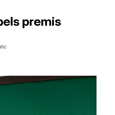
pels premis
àtic