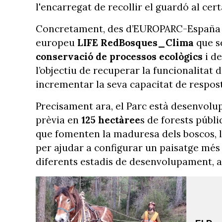
l'encarregat de recollir el guardó al ce
Concretament, des d’EUROPARC-España s’h
europeu
LIFE RedBosques_Clima
que se
conservació de processos ecològics
i de
l’objectiu de recuperar la funcionalitat 
incrementar la seva capacitat de respos
Precisament ara, el Parc està desenvolu
prèvia en
125 hectàree
s de forests públi
que fomenten la maduresa dels boscos, l’ú
per ajudar a configurar un paisatge més
diferents estadis de desenvolupament, 