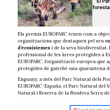
El Pa
foresta
Els premis EUROPARC tenen com a object
organitzacions que destaquen pel seu
c
d’ecosistemes
i de la seva biodiversita
professional de les àrees protegides a E
EUROPARC, l’organització europea que agl
protegides de gairebé una quarantena d
Enguany, a més del Parc Natural dels Po
EUROPARC-España, el Parc Natural del Mon
Natural i Reserva de la Biosfera Serra de
Escull Aguaita com