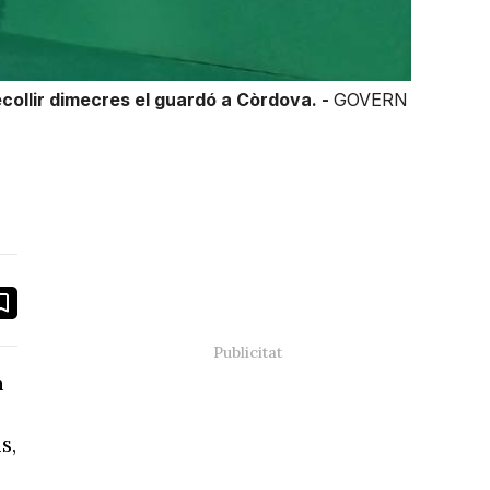
ecollir dimecres el guardó a Còrdova. -
GOVERN
book
ail
n
s,