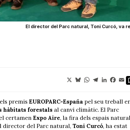
El director del Parc natural, Toni Curcó, va r
X
Bluesky
WhatsApp
Telegram
LinkedIn
Face
Em
dels premis
EUROPARC-España
pel seu treball e
s hàbitats forestals
al canvi climàtic. El Parc
del certamen
Expo Aire
, la fira dels espais natural
l director del Parc natural,
Toni Curcó
, ha estat