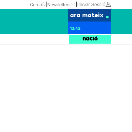
|
|
Iniciar Sessió
Cerca
Newsletters
ara mateix
12:42