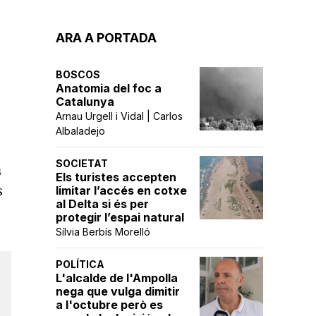
ARA A PORTADA
BOSCOS
Anatomia del foc a
Catalunya
Arnau Urgell i Vidal | Carlos
Albaladejo
SOCIETAT
s
Els turistes accepten
s
limitar l’accés en cotxe
al Delta si és per
protegir l’espai natural
Sílvia Berbís Morelló
POLÍTICA
L'alcalde de l'Ampolla
nega que vulga dimitir
a l'octubre però es