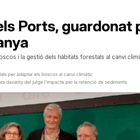
els Ports, guardonat 
anya
scos i la gestió dels hàbitats forestals al canvi clim
als per adaptar els boscos al canvi climàtic
tata davanty del jutge l'impacte per la retenció de sediments