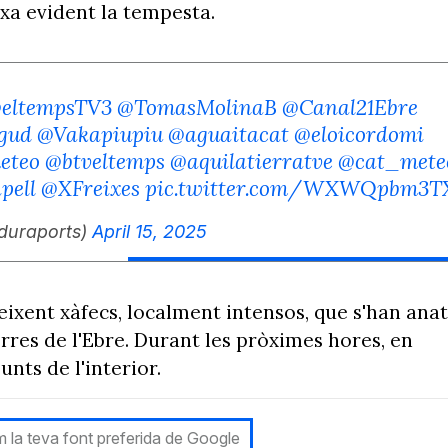
xa evident la tempesta.
eltempsTV3
@TomasMolinaB
@Canal21Ebre
gud
@Vakapiupiu
@aguaitacat
@eloicordomi
eteo
@btveltemps
@aquilatierratve
@cat_mete
pell
@XFreixes
pic.twitter.com/WXWQpbm3T
lduraports)
April 15, 2025
eixent xàfecs, localment intensos, que s'han anat
erres de l'Ebre. Durant les pròximes hores, en
nts de l'interior.
 la teva font preferida de Google