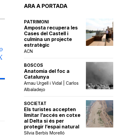
ARA A PORTADA
PATRIMONI
Amposta recupera les
Cases del Castell i
culmina un projecte
estratègic
o
ACN
X
BOSCOS
Anatomia del foc a
Catalunya
Arnau Urgell i Vidal | Carlos
Albaladejo
SOCIETAT
Els turistes accepten
limitar l’accés en cotxe
al Delta si és per
protegir l’espai natural
Sílvia Berbís Morelló