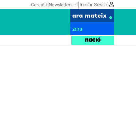
|
|
Iniciar Sessió
Cerca
Newsletters
ara mateix
21:13