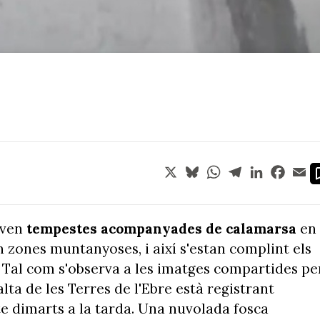
X
Bluesky
WhatsApp
Telegram
LinkedIn
Face
Em
aven
tempestes acompanyades de calamarsa
en
n zones muntanyoses, i així s'estan complint els
. Tal com s'observa a les imatges compartides pe
alta de les Terres de l'Ebre està registrant
e dimarts a la tarda. Una nuvolada fosca