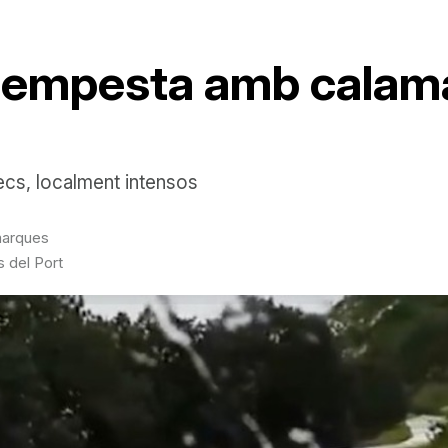
tempesta amb calama
ecs, localment intensos
marques
 del Port